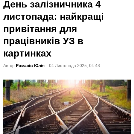
o
День залізничника 4
s
листопада: найкращі
t
e
привітання для
d
працівників УЗ в
i
n
картинках
Автор
Романів Юлія
04 Листопада 2025, 04:48