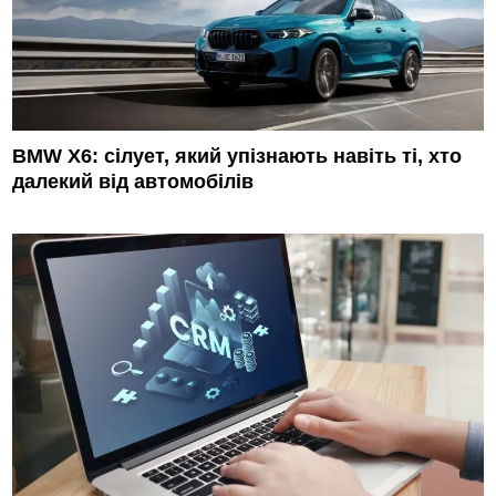
BMW X6: сілует, який упізнають навіть ті, хто
далекий від автомобілів