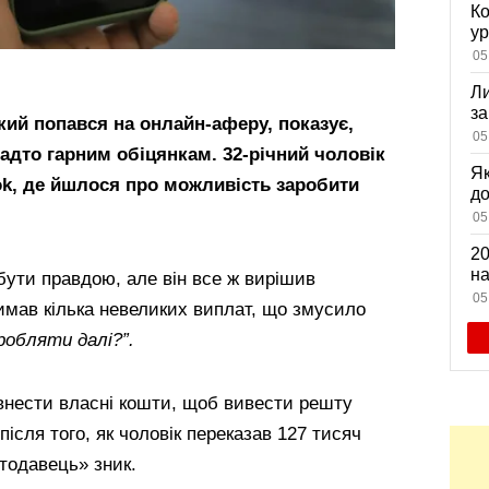
Ко
ур
К
05
ди
Ли
за
який попався на онлайн-аферу, показує,
вх
05
адто гарним обіцянкам. 32-річний чоловік
Як
ok, де йшлося про можливість заробити
д
зн
05
мі
20
на
бути правдою, але він все ж вирішив
са
05
имав кілька невеликих виплат, що змусило
робляти далі?”.
нести власні кошти, щоб вивести решту
 після того, як чоловік переказав 127 тисяч
отодавець» зник.