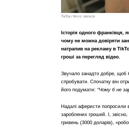
ТікТок / Фото: vikna.tv
Історія одного франківця, 
чому не можна довіряти зан
натрапив на рекламу в TikT
гроші за перегляд відео.
Звучало занадто добре, щоб 
спробувати. Спочатку він отр
його подумати:
“Чому б не за
Надалі аферисти попросили в
зароблених грошей. І, звісно,
гривень (3000 доларів), «роб