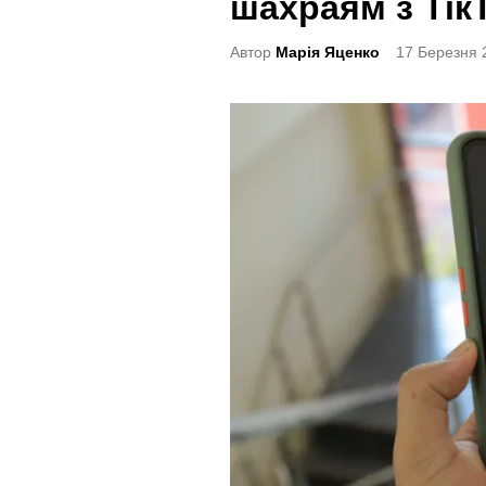
шахраям з Тік
t
e
Автор
Марія Яценко
17 Березня 
d
i
n