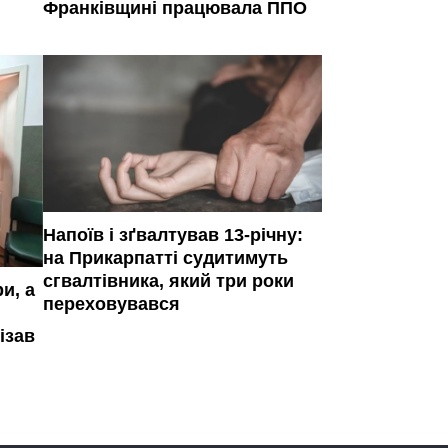
Франківщині працювала ППО
Напоїв і зґвалтував 13-річну:
на Прикарпатті судитимуть
сгвалтівника, який три роки
и, а
переховувався
ізав