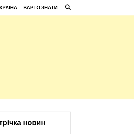
КРАЇНА
ВАРТО ЗНАТИ
трічка новин