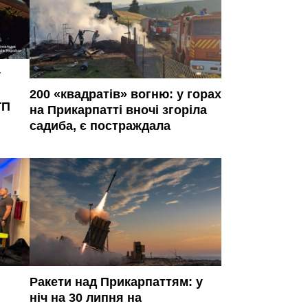
у
200 «квадратів» вогню: у горах
ТП
на Прикарпатті вночі згоріла
садиба, є постраждала
Ракети над Прикарпаттям: у
ніч на 30 липня на