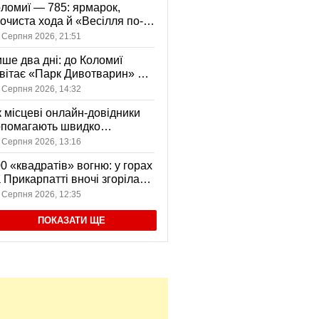
ломиї — 785: ярмарок,
очиста хода й «Весілля по-
оломийськи» — чим
 Серпня 2026, 21:51
вуватиме День міста
ше два дні: до Коломиї
вітає «Парк Дивотварин» — і
ід безкоштовний
 Серпня 2026, 14:32
 місцеві онлайн-довідники
опомагають швидко
аходити послуги у своєму
 Серпня 2026, 13:16
сті
0 «квадратів» вогню: у горах
 Прикарпатті вночі згоріла
диба, є постраждала
 Серпня 2026, 12:35
ПОКАЗАТИ ЩЕ