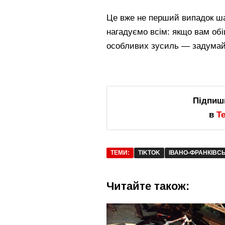
Це вже не перший випадок ша
нагадуємо всім: якщо вам обі
особливих зусиль — задумайт
Підпиш
в
T
ТЕМИ:
TIKTOK
ІВАНО-ФРАНКІВС
Читайте також: