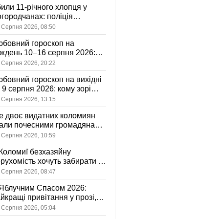
или 11-річного хлопця у
городчанах: поліція
становлює обставини ДТП
 Серпня 2026, 08:50
бовний гороскоп на
ждень 10–16 серпня 2026:
 зорі готують у стосунках
 Серпня 2026, 20:22
жному знаку
бовний гороскоп на вихідні
і 9 серпня 2026: кому зорі
іцяють ніжність, а кому —
 Серпня 2026, 13:15
ажливу розмову
 двоє видатних коломиян
тали почесними громадянами
ста
 Серпня 2026, 10:59
Коломиї безхазяйну
рухомість хочуть забирати у
асність громади: що це
 Серпня 2026, 08:47
начає
Яблучним Спасом 2026:
йкращі привітання у прозі,
ршах та картинках
 Серпня 2026, 05:04