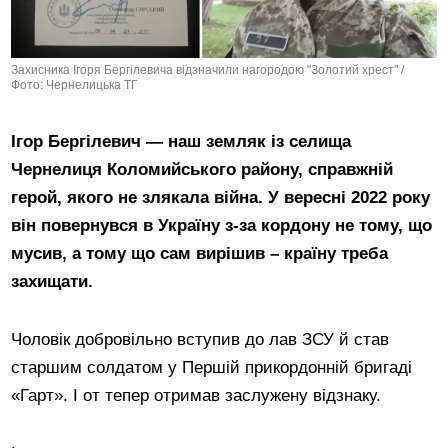
Захисника Ігоря Бергілевича відзначили нагородою "Золотий хрест" /
Фото: Чернелицька ТГ
Ігор Бергілевич — наш земляк із селища
Чернелиця Коломийського району, справжній
герой, якого не злякала війна. У вересні 2022 року
він повернувся в Україну з-за кордону не тому, що
мусив, а тому що сам вирішив – країну треба
захищати.
Чоловік добровільно вступив до лав ЗСУ й став
старшим солдатом у Першій прикордонній бригаді
«Гарт». І от тепер отримав заслужену відзнаку.