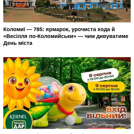
Коломиї — 785: ярмарок, урочиста хода й
«Весілля по-Коломийськи» — чим дивуватиме
День міста