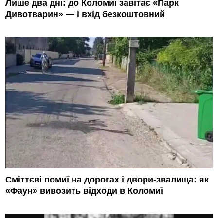
Лише два дні: до Коломиї завітає «Парк
Дивотварин» — і вхід безкоштовний
Сміттєві помиї на дорогах і двори-звалища: як
«Фаун» вивозить відходи в Коломиї