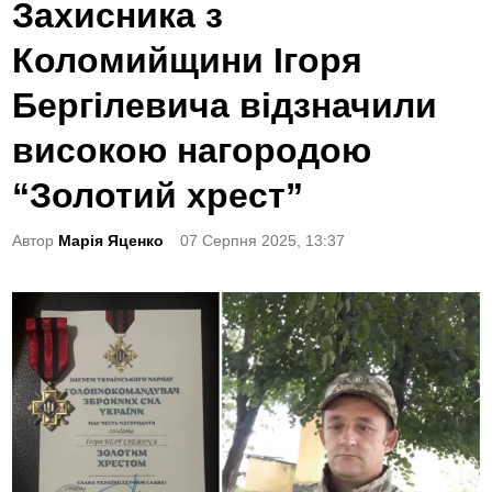
o
Захисника з
s
Коломийщини Ігоря
t
e
Бергілевича відзначили
d
високою нагородою
i
n
“Золотий хрест”
Автор
Марія Яценко
07 Серпня 2025, 13:37