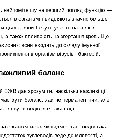
, найпомітнішу на перший погляд функцію —
ься в організмі і виділяють значно більше
ім цього, вони беруть участь на рівні з
н, а також впливають на згортання крові. Ще
хисник: вони входять до складу імунної
оникнення в організм вірусів і бактерій.
 важливий баланс
й БЖВ дає зрозуміти, наскільки важливі ці
 має бути баланс: хай не перманентний, але
рів і вуглеводів все-таки слід.
а організм може як надмір, так і недостача
недостаток вуглеводів веде до млявості, а