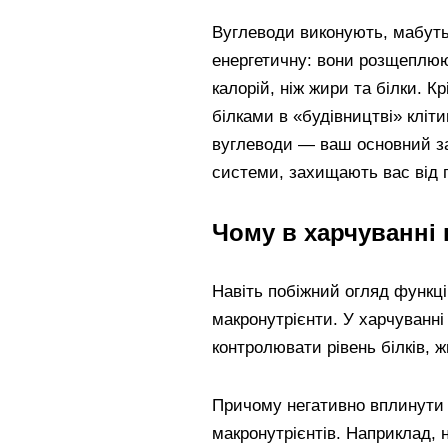
Вуглеводи виконують, мабуть
енергетичну: вони розщеплюют
калорій, ніж жири та білки. Кр
білками в «будівництві» кліти
вуглеводи — ваш основний за
системи, захищають вас від пр
Чому в харчуванні
Навіть побіжний огляд функці
макронутрієнти. У харчуванні
контролювати рівень білків, жи
Причому негативно вплинути н
макронутрієнтів. Наприклад, 