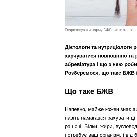
Розраховувати норму БЖВ. Фото freepik.
Дієтологи та нутриціологи 
харчуватися повноцінно та
абревіатура і що з нею роб
Розберемося, що таке БЖВ і
Що таке БЖВ
Напевно, майже кожен знає а
навіть намагався рахувати ці
раціоні. Білки, жири, вуглево
потребує ваш організм, і від