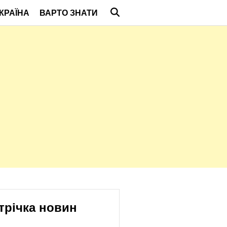
КРАЇНА
ВАРТО ЗНАТИ
трічка новин