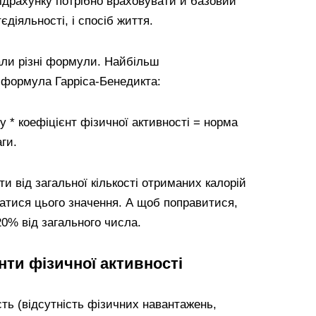
підрахунку потрібно враховувати й базовий
діяльності, і спосіб життя.
али різні формули. Найбільш
формула Гарріса-Бенедикта:
 * коефіцієнт фізичної активності = норма
ги.
и від загальної кількості отриманих калорій
атися цього значення. А щоб поправитися,
20% від загального числа.
нти фізичної активності
сть (відсутність фізичних навантажень,