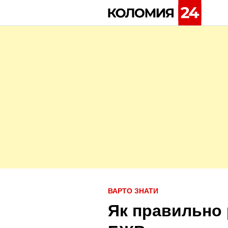
Skip
to
content
P
ВАРТО ЗНАТИ
o
Як правильно
s