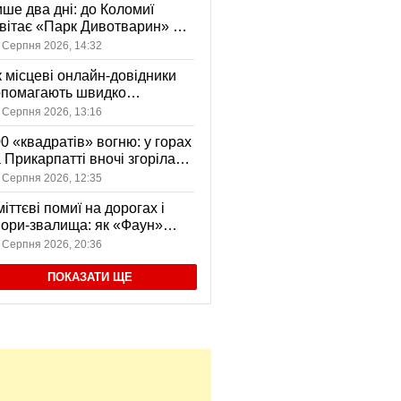
ше два дні: до Коломиї
вітає «Парк Дивотварин» — і
ід безкоштовний
 Серпня 2026, 14:32
 місцеві онлайн-довідники
опомагають швидко
аходити послуги у своєму
 Серпня 2026, 13:16
сті
0 «квадратів» вогню: у горах
 Прикарпатті вночі згоріла
диба, є постраждала
 Серпня 2026, 12:35
іттєві помиї на дорогах і
ори-звалища: як «Фаун»
возить відходи в Коломиї
 Серпня 2026, 20:36
ПОКАЗАТИ ЩЕ