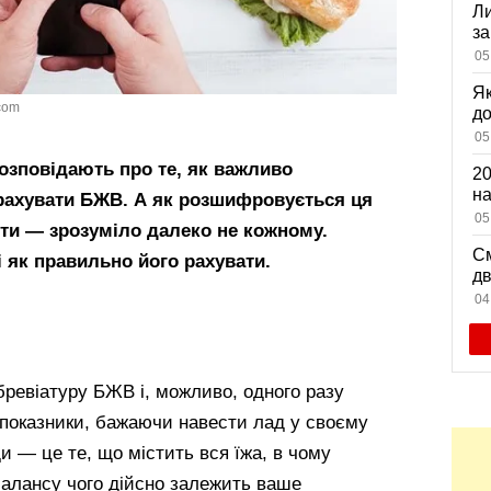
Ли
за
вх
05
Як
com
д
зн
05
мі
розповідають про те, як важливо
20
на
 рахувати БЖВ. А як розшифровується ця
са
05
ити — зрозуміло далеко не кожному.
См
 як правильно його рахувати.
дв
ви
04
бревіатуру БЖВ і, можливо, одного разу
 показники, бажаючи навести лад у своєму
ди — це те, що містить вся їжа, в чому
 балансу чого дійсно залежить ваше