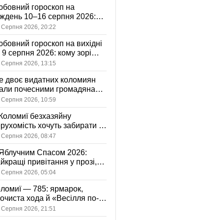
бовний гороскоп на
ждень 10–16 серпня 2026:
 зорі готують у стосунках
 Серпня 2026, 20:22
жному знаку
бовний гороскоп на вихідні
і 9 серпня 2026: кому зорі
іцяють ніжність, а кому —
 Серпня 2026, 13:15
ажливу розмову
 двоє видатних коломиян
тали почесними громадянами
ста
 Серпня 2026, 10:59
Коломиї безхазяйну
рухомість хочуть забирати у
асність громади: що це
 Серпня 2026, 08:47
начає
Яблучним Спасом 2026:
йкращі привітання у прозі,
ршах та картинках
 Серпня 2026, 05:04
ломиї — 785: ярмарок,
очиста хода й «Весілля по-
оломийськи» — чим
 Серпня 2026, 21:51
вуватиме День міста