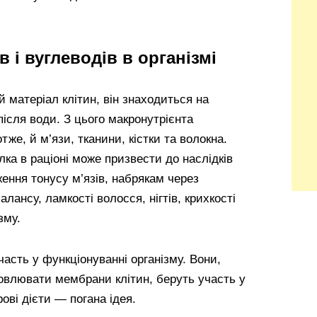
в і вуглеводів в організмі
 матеріал клітин, він знаходиться на
після води. З цього макронутрієнта
тже, й м’язи, тканини, кістки та волокна.
лка в раціоні може призвести до наслідків
ження тонусу м’язів, набрякам через
ансу, ламкості волосся, нігтів, крихкості
зму.
асть у функціонуванні організму. Вони,
овлювати мембрани клітин, беруть участь у
ові дієти — погана ідея.