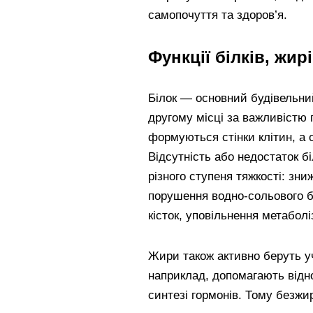
самопочуття та здоров’я.
Функції білків, жирі
Білок — основний будівельний
другому місці за важливістю 
формуються стінки клітин, а о
Відсутність або недостаток бі
різного ступеня тяжкості: зни
порушення водно-сольового бал
кісток, уповільнення метаболі
Жири також активно беруть уч
наприклад, допомагають відн
синтезі гормонів. Тому безжир