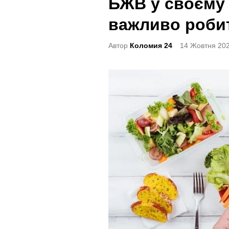
БЖВ у своєму 
t
e
важливо роби
d
Автор
Коломия 24
14 Жовтня 202
i
n