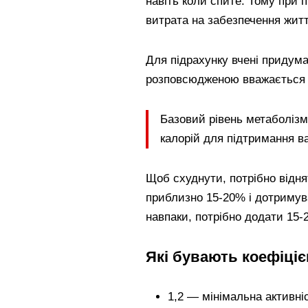
навіть коли спите. Тому при 
витрата на забезпечення життє
Для підрахунку вчені придум
розповсюдженою вважається 
Базовий рівень метаболізму
калорій для підтримання ва
Щоб схуднути, потрібно віднят
приблизно 15-20% і дотримув
навпаки, потрібно додати 15-
Які бувають коефіціє
1,2 — мінімальна активні