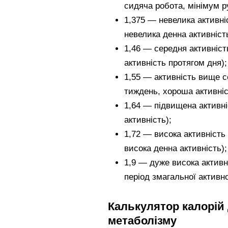
сидяча робота, мінімум р
1,375 — невелика активніс
невелика денна активність
1,46 — середня активніст
активність протягом дня);
1,55 — активність вище се
тиждень, хороша активніс
1,64 — підвищена активні
активність);
1,72 — висока активність
висока денна активність);
1,9 — дуже висока активн
період змагальної активно
Калькулятор калорій 
метаболізму