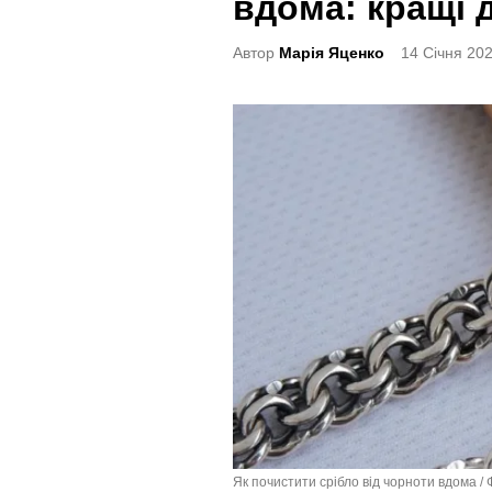
вдома: кращі 
t
e
Автор
Марія Яценко
14 Січня 202
d
i
n
Як почистити срібло від чорноти вдома / 