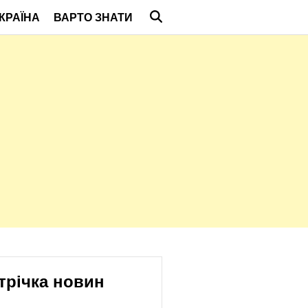
КРАЇНА
ВАРТО ЗНАТИ
трічка новин