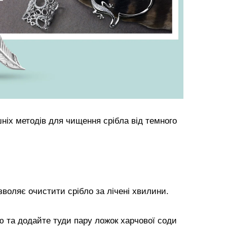
ніх методів для чищення срібла від темного
зволяє очистити срібло за лічені хвилини.
ю та додайте туди пару ложок харчової соди