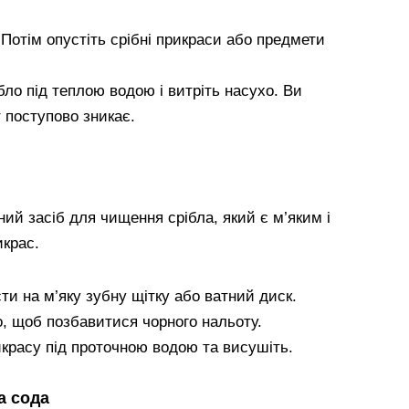
 Потім опустіть срібні прикраси або предмети
бло під теплою водою і витріть насухо. Ви
т поступово зникає.
ий засіб для чищення срібла, який є м’яким і
икрас.
ти на м’яку зубну щітку або ватний диск.
, щоб позбавитися чорного нальоту.
красу під проточною водою та висушіть.
а сода