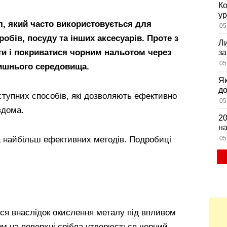
Ко
ур
, який часто використовується для
К
05
ди
обів, посуду та інших аксесуарів. Проте з
Ли
ти і покриватися чорним нальотом через
за
вх
05
ишнього середовища.
Як
д
оступних способів, які дозволяють ефективно
зн
05
мі
вдома.
20
на
са
05
ка найбільш ефективних методів. Подробиці
ься внаслідок окислення металу під впливом
сом на поверхні срібла утворюється чорний