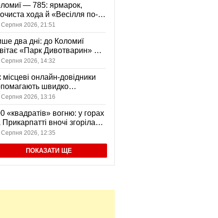
ломиї — 785: ярмарок,
очиста хода й «Весілля по-
оломийськи» — чим
 Серпня 2026, 21:51
вуватиме День міста
ше два дні: до Коломиї
вітає «Парк Дивотварин» — і
ід безкоштовний
 Серпня 2026, 14:32
 місцеві онлайн-довідники
опомагають швидко
аходити послуги у своєму
 Серпня 2026, 13:16
сті
0 «квадратів» вогню: у горах
 Прикарпатті вночі згоріла
диба, є постраждала
 Серпня 2026, 12:35
ПОКАЗАТИ ЩЕ