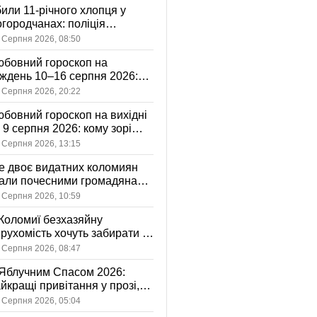
или 11-річного хлопця у
городчанах: поліція
становлює обставини ДТП
 Серпня 2026, 08:50
бовний гороскоп на
ждень 10–16 серпня 2026:
 зорі готують у стосунках
 Серпня 2026, 20:22
жному знаку
бовний гороскоп на вихідні
і 9 серпня 2026: кому зорі
іцяють ніжність, а кому —
 Серпня 2026, 13:15
ажливу розмову
 двоє видатних коломиян
тали почесними громадянами
ста
 Серпня 2026, 10:59
Коломиї безхазяйну
рухомість хочуть забирати у
асність громади: що це
 Серпня 2026, 08:47
начає
Яблучним Спасом 2026:
йкращі привітання у прозі,
ршах та картинках
 Серпня 2026, 05:04