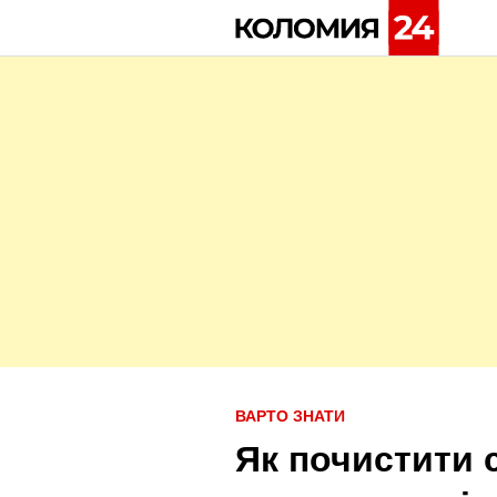
Skip
to
content
P
ВАРТО ЗНАТИ
o
Як почистити 
s