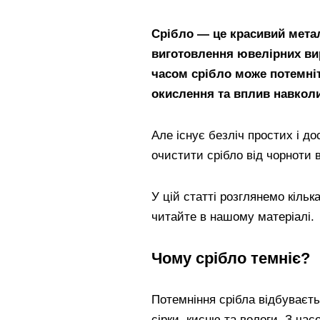
Срібло — це красивий метал
виготовлення ювелірних вир
часом срібло може потемні
окислення та вплив навкол
Але існує безліч простих і д
очистити срібло від чорноти 
У цій статті розглянемо кіль
читайте в нашому матеріалі.
Чому срібло темніє?
Потемніння срібла відбуваєт
сірки, кисню та вологи. З ча