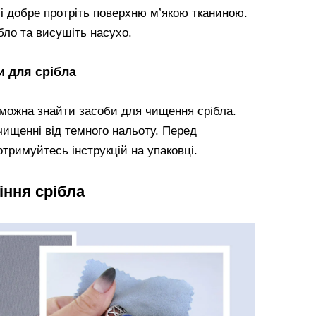
 і добре протріть поверхню м’якою тканиною.
бло та висушіть насухо.
и для срібла
 можна знайти засоби для чищення срібла.
очищенні від темного нальоту. Перед
тримуйтесь інструкцій на упаковці.
іння срібла