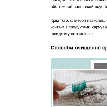
або темний наліт, який псує й
Крім того, фактори навколишн
контакт з продуктами харчув
швидкому потемнінню.
Способи очищення ср