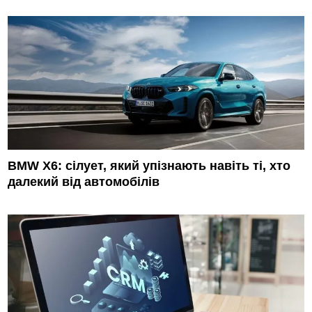
BMW X6: сілует, який упізнають навіть ті, хто
далекий від автомобілів