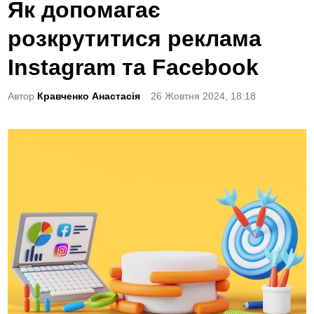
o
Як допомагає
s
розкрутитися реклама
t
e
Instagram та Facebook
d
Автор
Кравченко Анастасія
26 Жовтня 2024, 18:18
i
n