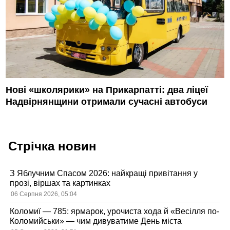
Нові «школярики» на Прикарпатті: два ліцеї
Надвірнянщини отримали сучасні автобуси
Стрічка новин
З Яблучним Спасом 2026: найкращі привітання у
прозі, віршах та картинках
06 Серпня 2026, 05:04
Коломиї — 785: ярмарок, урочиста хода й «Весілля по-
Коломийськи» — чим дивуватиме День міста