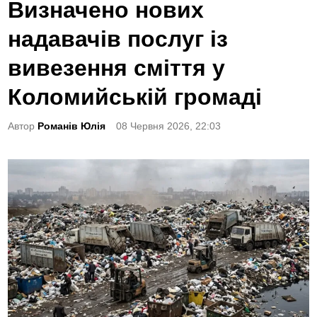
o
Визначено нових
s
надавачів послуг із
t
e
вивезення сміття у
d
Коломийській громаді
i
n
Автор
Романів Юлія
08 Червня 2026, 22:03