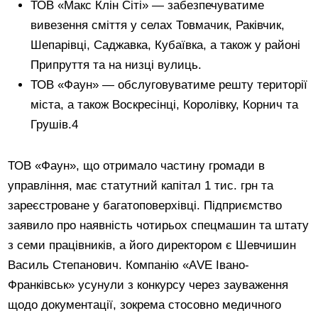
ТОВ «Макс Клін Сіті» — забезпечуватиме
вивезення сміття у селах Товмачик, Раківчик,
Шепарівці, Саджавка, Кубаївка, а також у районі
Припруття та на низці вулиць.
ТОВ «Фаун» — обслуговуватиме решту території
міста, а також Воскресінці, Королівку, Корнич та
Грушів.4
ТОВ «Фаун», що отримало частину громади в
управління, має статутний капітал 1 тис. грн та
зареєстроване у багатоповерхівці. Підприємство
заявило про наявність чотирьох спецмашин та штату
з семи працівників, а його директором є Шевчишин
Василь Степанович. Компанію «АVE Івано-
Франківськ» усунули з конкурсу через зауваження
щодо документації, зокрема стосовно медичного