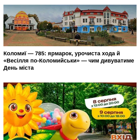
Коломиї — 785: ярмарок, урочиста хода й
«Весілля по-Коломийськи» — чим дивуватиме
День міста