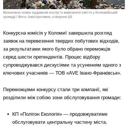
Визначено нових надавачів послуг із вивезення сміття у Коломийській
громаді / Фото: ілюстративне, створене ШІ
Конкурсна комісія у Коломиї завершила розгляд
заявок на перевезення твердих побутових відходів,
за результатами якого було обрано переможців
серед шести претендентів. Процес відбору
супроводжувався дискусіями та усуненням одного з
ключових учасників — ТОВ «АVE Івано-Франківськ».
Переможцями конкурсу стали три компанії, які
розділили між собою зони обслуговування громади:
КП «Полігон Екологія» — продовжуватиме
обслуговувати центральну частину міста.