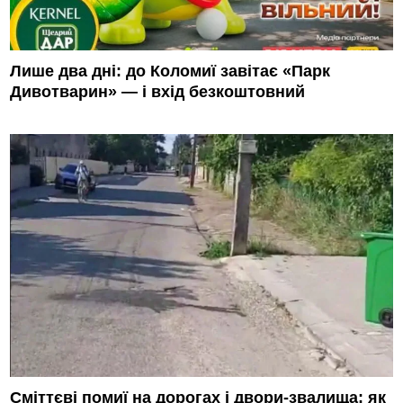
Лише два дні: до Коломиї завітає «Парк
Дивотварин» — і вхід безкоштовний
Сміттєві помиї на дорогах і двори-звалища: як