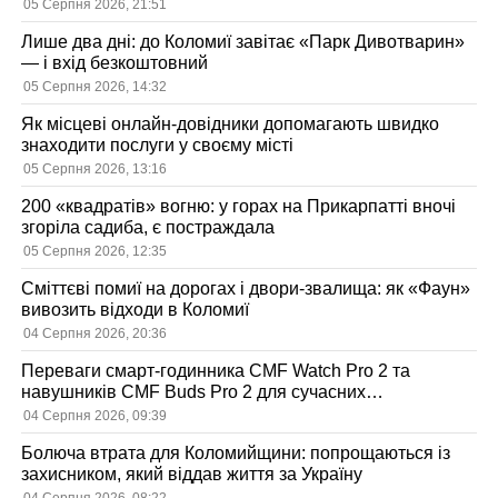
05 Серпня 2026, 21:51
Лише два дні: до Коломиї завітає «Парк Дивотварин»
— і вхід безкоштовний
05 Серпня 2026, 14:32
Як місцеві онлайн-довідники допомагають швидко
знаходити послуги у своєму місті
05 Серпня 2026, 13:16
200 «квадратів» вогню: у горах на Прикарпатті вночі
згоріла садиба, є постраждала
05 Серпня 2026, 12:35
Сміттєві помиї на дорогах і двори-звалища: як «Фаун»
вивозить відходи в Коломиї
04 Серпня 2026, 20:36
Переваги смарт-годинника CMF Watch Pro 2 та
навушників CMF Buds Pro 2 для сучасних
користувачів
04 Серпня 2026, 09:39
Болюча втрата для Коломийщини: попрощаються із
захисником, який віддав життя за Україну