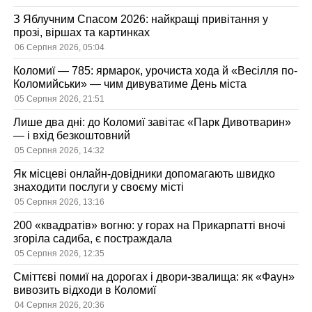
З Яблучним Спасом 2026: найкращі привітання у
прозі, віршах та картинках
06 Серпня 2026, 05:04
Коломиї — 785: ярмарок, урочиста хода й «Весілля по-
Коломийськи» — чим дивуватиме День міста
05 Серпня 2026, 21:51
Лише два дні: до Коломиї завітає «Парк Дивотварин»
— і вхід безкоштовний
05 Серпня 2026, 14:32
Як місцеві онлайн-довідники допомагають швидко
знаходити послуги у своєму місті
05 Серпня 2026, 13:16
200 «квадратів» вогню: у горах на Прикарпатті вночі
згоріла садиба, є постраждала
05 Серпня 2026, 12:35
Сміттєві помиї на дорогах і двори-звалища: як «Фаун»
вивозить відходи в Коломиї
04 Серпня 2026, 20:36