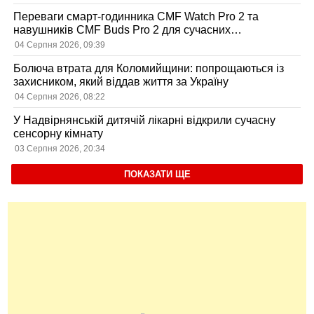
Переваги смарт-годинника CMF Watch Pro 2 та
навушників CMF Buds Pro 2 для сучасних
користувачів
04 Серпня 2026, 09:39
Болюча втрата для Коломийщини: попрощаються із
захисником, який віддав життя за Україну
04 Серпня 2026, 08:22
У Надвірнянській дитячій лікарні відкрили сучасну
сенсорну кімнату
03 Серпня 2026, 20:34
ПОКАЗАТИ ЩЕ