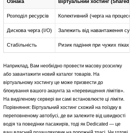
Ознака
Віртуальний хостинг (Shared)
Розподіл ресурсів
Колективний (черга на процесо
Дискова черга (I/O)
Залежить від навантаження сус
Стабільність
Ризик падіння при чужих піках
Наприклад, Вам необхідно провести масову розсилку
або завантажити новий каталог товарів. На
віртуальному хостингу це може призвести до
блокування вашого акаунта за «перевищення лімітів».
На виділеному сервері ви самі встановлюєте ці ліміти.
Порівняння: Віртуальний хостинг схожий на поїздку в
переповненому автобусі, де ви залежите від швидкості
водія та поведінки пасажирів, тоді як Dedicated — це
ваш власний позашляховик на порожній трасі. Чи готові