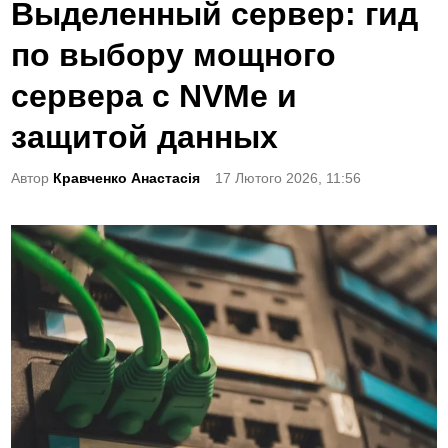
o
Выделенный сервер: гид
s
по выбору мощного
t
e
сервера с NVMe и
d
защитой данных
i
n
Автор
Кравченко Анастасія
17 Лютого 2026, 11:56