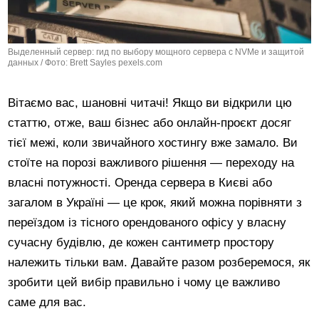
Выделенный сервер: гид по выбору мощного сервера с NVMe и защитой
данных / Фото: Brett Sayles pexels.com
Вітаємо вас, шановні читачі! Якщо ви відкрили цю
статтю, отже, ваш бізнес або онлайн-проєкт досяг
тієї межі, коли звичайного хостингу вже замало. Ви
стоїте на порозі важливого рішення — переходу на
власні потужності. Оренда сервера в Києві або
загалом в Україні — це крок, який можна порівняти з
переїздом із тісного орендованого офісу у власну
сучасну будівлю, де кожен сантиметр простору
належить тільки вам. Давайте разом розберемося, як
зробити цей вибір правильно і чому це важливо
саме для вас.