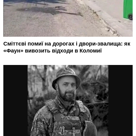
Сміттєві помиї на дорогах і двори-звалища: як
«Фаун» вивозить відходи в Коломиї