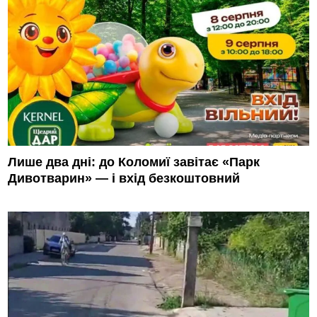
Лише два дні: до Коломиї завітає «Парк
Дивотварин» — і вхід безкоштовний