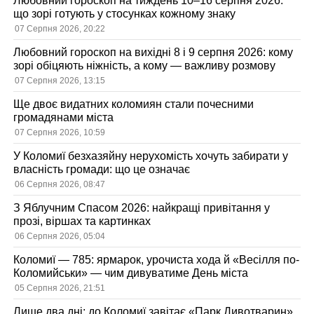
Любовний гороскоп на тиждень 10–16 серпня 2026:
що зорі готують у стосунках кожному знаку
07 Серпня 2026, 20:22
Любовний гороскоп на вихідні 8 і 9 серпня 2026: кому
зорі обіцяють ніжність, а кому — важливу розмову
07 Серпня 2026, 13:15
Ще двоє видатних коломиян стали почесними
громадянами міста
07 Серпня 2026, 10:59
У Коломиї безхазяйну нерухомість хочуть забирати у
власність громади: що це означає
06 Серпня 2026, 08:47
З Яблучним Спасом 2026: найкращі привітання у
прозі, віршах та картинках
06 Серпня 2026, 05:04
Коломиї — 785: ярмарок, урочиста хода й «Весілля по-
Коломийськи» — чим дивуватиме День міста
05 Серпня 2026, 21:51
Лише два дні: до Коломиї завітає «Парк Дивотварин»