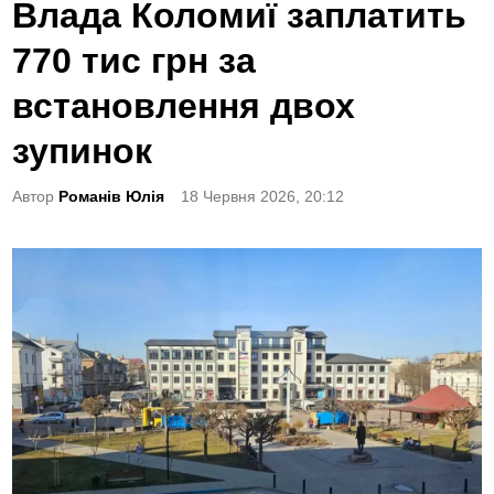
o
Влада Коломиї заплатить
s
770 тис грн за
t
e
встановлення двох
d
зупинок
i
n
Автор
Романів Юлія
18 Червня 2026, 20:12