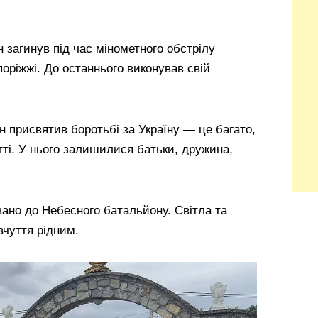
н загинув під час мінометного обстрілу
поріжжі. До останнього виконував свій
н присвятив боротьбі за Україну — це багато,
ті. У нього залишилися батьки, дружина,
ано до Небесного батальйону. Світла та
вчуття рідним.