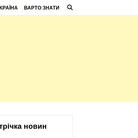
КРАЇНА
ВАРТО ЗНАТИ
трічка новин