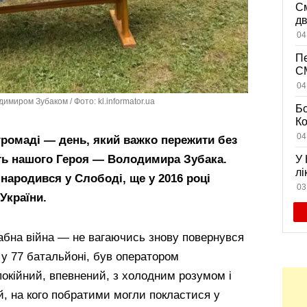
См
дв
ви
04
Пе
CM
на
04
дл
имиром Зубаком / Фото: kl.informator.ua
Бо
К
із
04
громаді — день, який важко пережити без
жи
уть нашого Героя — Володимира Зубака.
У 
лі
 народився у Слободі, ще у 2016 році
се
03
України.
бна війна — не вагаючись знову повернувся
у 77 батальйоні, був оператором
покійний, впевнений, з холодним розумом і
, на кого побратими могли покластися у