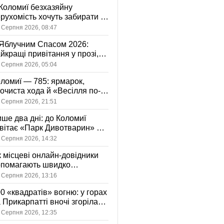
Коломиї безхазяйну
рухомість хочуть забирати у
асність громади: що це
 Серпня 2026, 08:47
начає
Яблучним Спасом 2026:
йкращі привітання у прозі,
ршах та картинках
 Серпня 2026, 05:04
ломиї — 785: ярмарок,
очиста хода й «Весілля по-
оломийськи» — чим
 Серпня 2026, 21:51
вуватиме День міста
ше два дні: до Коломиї
вітає «Парк Дивотварин» — і
ід безкоштовний
 Серпня 2026, 14:32
 місцеві онлайн-довідники
опомагають швидко
аходити послуги у своєму
 Серпня 2026, 13:16
сті
0 «квадратів» вогню: у горах
 Прикарпатті вночі згоріла
диба, є постраждала
 Серпня 2026, 12:35