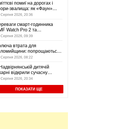
іттєві помиї на дорогах і
ори-звалища: як «Фаун»
возить відходи в Коломиї
 Серпня 2026, 20:36
реваги смарт-годинника
F Watch Pro 2 та
вушників CMF Buds Pro 2
 Серпня 2026, 09:39
я сучасних користувачів
люча втрата для
оломийщини: попрощаються
 захисником, який віддав
 Серпня 2026, 08:22
ття за Україну
Надвірнянській дитячій
карні відкрили сучасну
нсорну кімнату
 Серпня 2026, 20:34
ПОКАЗАТИ ЩЕ