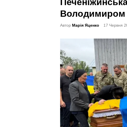
Печеніжинська
t
e
Володимиром
d
Автор
Марія Яценко
17 Червня 2
i
n