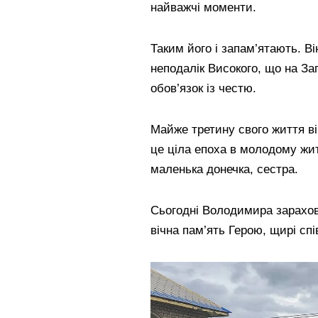
найважчі моменти.
Таким його і запам’ятають. Ві
неподалік Високого, що на За
обов’язок із честю.
Майже третину свого життя ві
це ціла епоха в молодому жит
маленька донечка, сестра.
Сьогодні Володимира зарахов
вічна пам’ять Герою, щирі спі