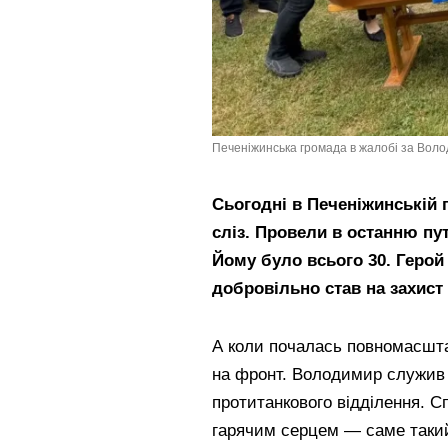
Печеніжинська громада в жалобі за Волод
Сьогодні в Печеніжинській 
сліз. Провели в останню п
Йому було всього 30. Герой
добровільно став на захист 
А коли почалась повномасшта
на фронт. Володимир служив 
протитанкового відділення. С
гарячим серцем — саме такий