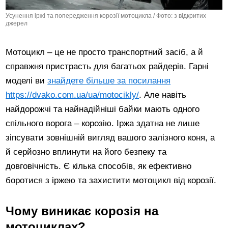
Усунення іржі та попередження корозії мотоцикла / Фото: з відкритих
джерел
Мотоцикл – це не просто транспортний засіб, а й
справжня пристрасть для багатьох райдерів. Гарні
моделі ви
знайдете більше за посилання
https://dvako.com.ua/ua/motocikly/
. Але навіть
найдорожчі та найнадійніші байки мають одного
спільного ворога – корозію. Іржа здатна не лише
зіпсувати зовнішній вигляд вашого залізного коня, а
й серйозно вплинути на його безпеку та
довговічність. Є кілька способів, як ефективно
боротися з іржею та захистити мотоцикл від корозії.
Чому виникає корозія на
мотоциклах?