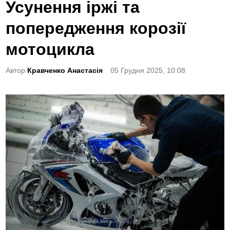
o
Усунення іржі та
s
попередження корозії
t
e
мотоцикла
d
Автор
Кравченко Анастасія
05 Грудня 2025, 10:08
i
n