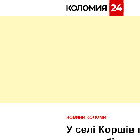
Skip
to
content
P
НОВИНИ КОЛОМИЇ
o
У селі Коршів 
s