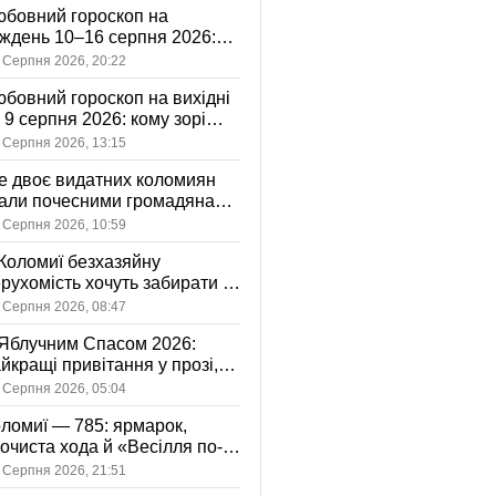
бовний гороскоп на
ждень 10–16 серпня 2026:
 зорі готують у стосунках
 Серпня 2026, 20:22
жному знаку
бовний гороскоп на вихідні
і 9 серпня 2026: кому зорі
іцяють ніжність, а кому —
 Серпня 2026, 13:15
ажливу розмову
 двоє видатних коломиян
тали почесними громадянами
ста
 Серпня 2026, 10:59
Коломиї безхазяйну
рухомість хочуть забирати у
асність громади: що це
 Серпня 2026, 08:47
начає
Яблучним Спасом 2026:
йкращі привітання у прозі,
ршах та картинках
 Серпня 2026, 05:04
ломиї — 785: ярмарок,
очиста хода й «Весілля по-
оломийськи» — чим
 Серпня 2026, 21:51
вуватиме День міста