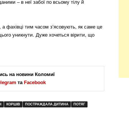
аними – в неї забої по всьому тілу й
я, а фахівці тим часом з’ясовують, як саме це
цього уникнути. Дуже хочеться вірити, що
ись на новини Коломиї
elegram
та
Facebook
Н
КОРШІВ
ПОСТРАЖДАЛА ДИТИНА
ПОТЯГ