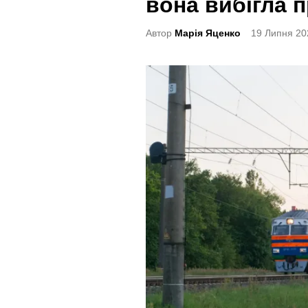
вона вибігла п
t
e
Автор
Марія Яценко
19 Липня 20
d
i
n