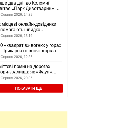
ше два дні: до Коломиї
вітає «Парк Дивотварин» — і
ід безкоштовний
 Серпня 2026, 14:32
 місцеві онлайн-довідники
опомагають швидко
аходити послуги у своєму
 Серпня 2026, 13:16
сті
0 «квадратів» вогню: у горах
 Прикарпатті вночі згоріла
диба, є постраждала
 Серпня 2026, 12:35
іттєві помиї на дорогах і
ори-звалища: як «Фаун»
возить відходи в Коломиї
 Серпня 2026, 20:36
ПОКАЗАТИ ЩЕ