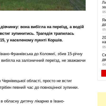
Ли
за
вх
05
Як
д
івчинку: вона вибігла на переїзд, а водій
зн
05
встиг зупинитись. Трагедія трапилась
мі
20
:15, у населеному пукнті Коршів.
на
са
05
Івано-Франківська до Коломиї, збив 15-річну
См
дв
о вибігла на залізничний переїзд, не зважаючи
ви
04
з Чернівецької області, просто не встиг
трібен певний час до повноцінної зупинки.
в обласну дитячу лікарню в Івано-