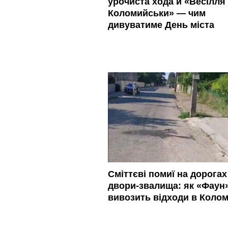
урочиста хода й «Весілля 
Коломийськи» — чим
дивуватиме День міста
Сміттєві помиї на дорогах 
двори-звалища: як «Фаун
вивозить відходи в Колом