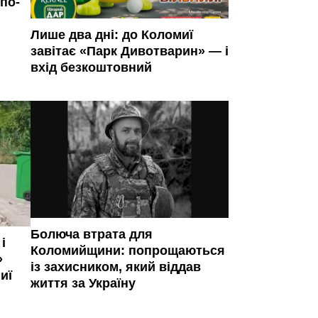
по-
Лише два дні: до Коломиї
завітає «Парк Дивотварин» — і
вхід безкоштовний
Болюча втрата для
і
Коломийщини: попрощаються
»
із захисником, який віддав
иї
життя за Україну