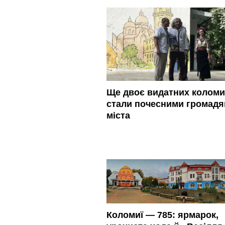
Ще двоє видатних колом
стали почесними громад
міста
Коломиї — 785: ярмарок,