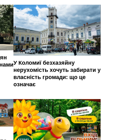
иян
У Коломиї безхазяйну
янами
нерухомість хочуть забирати у
власність громади: що це
означає