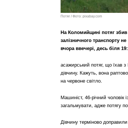
Потяг / Фото: pixabay.com
На Коломийщині потяг збив д
залізничного транспорту не 
вчора ввечері, десь біля 19
асажирський потяг, що їхав з 
дівчину. Кажуть, вона раптов
на червоне світло.
Машиніст, 46-річний чоловік і
загальмувати, адже потягу по
Дівчину терміново доправили 