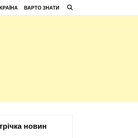
КРАЇНА
ВАРТО ЗНАТИ
трічка новин