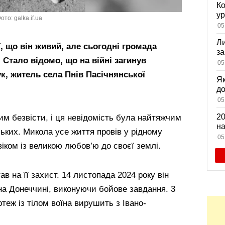
Ко
ур
то: galka.if.ua
К
05
ди
Ли
ї, що він живий, але сьогодні громада
за
 Стало відомо, що на війні загинув
вх
05
, житель села Пнів Пасічнянської
Як
д
зн
05
мі
20
им безвісти, і ця невідомість була найтяжчим
на
ьких. Микола усе життя провів у рідному
са
05
віком із великою любов’ю до своєї землі.
в на її захист. 14 листопада 2024 року він
на Донеччині, виконуючи бойове завдання. 3
теж із тілом воїна вирушить з Івано-