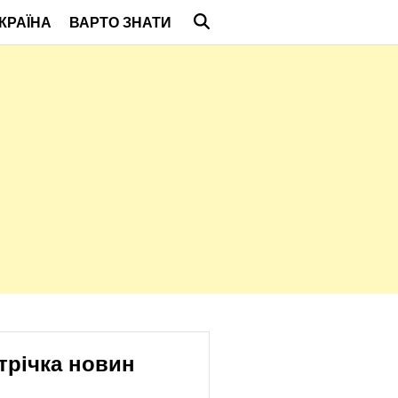
КРАЇНА
ВАРТО ЗНАТИ
трічка новин