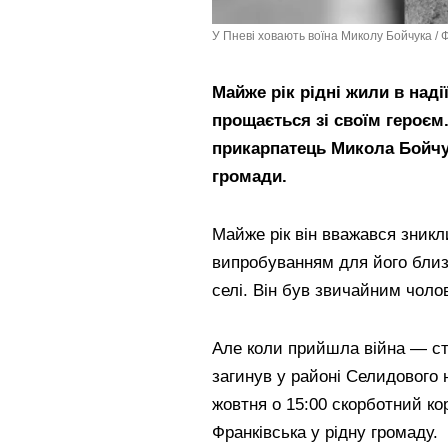
У Пневі ховають воїна Миколу Бойчука / Фо
Майже рік рідні жили в наді
прощається зі своїм героєм.
прикарпатець Микола Бойчук
громади.
Майже рік він вважався зникл
випробуванням для його близ
селі. Він був звичайним чоло
Але коли прийшла війна — ста
загинув у районі Селидового 
жовтня о 15:00 скорботний кор
Франківська у рідну громаду.