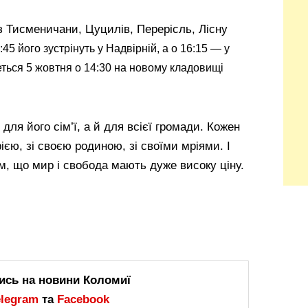
з Тисменичани, Цуцилів, Перерісль, Лісну
:45 його зустрінуть у Надвірній, а о 16:15 — у
ться 5 жовтня о 14:30 на новому кладовищі
ля його сім’ї, а й для всієї громади. Кожен
ією, зі своєю родиною, зі своїми мріями. І
м, що мир і свобода мають дуже високу ціну.
ись на новини Коломиї
elegram
та
Facebook