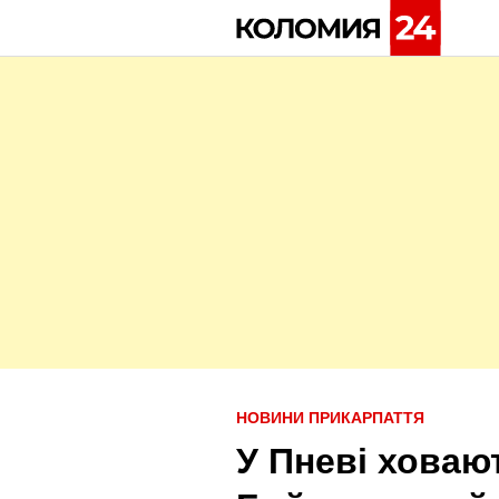
Skip
to
content
P
НОВИНИ ПРИКАРПАТТЯ
o
У Пневі ховаю
s