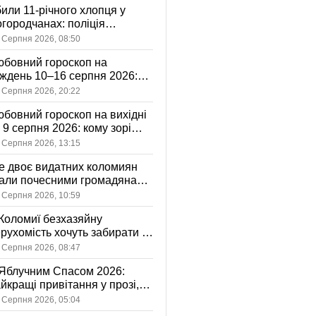
или 11-річного хлопця у
городчанах: поліція
становлює обставини ДТП
 Серпня 2026, 08:50
бовний гороскоп на
ждень 10–16 серпня 2026:
 зорі готують у стосунках
 Серпня 2026, 20:22
жному знаку
бовний гороскоп на вихідні
і 9 серпня 2026: кому зорі
іцяють ніжність, а кому —
 Серпня 2026, 13:15
ажливу розмову
 двоє видатних коломиян
тали почесними громадянами
ста
 Серпня 2026, 10:59
Коломиї безхазяйну
рухомість хочуть забирати у
асність громади: що це
 Серпня 2026, 08:47
начає
Яблучним Спасом 2026:
йкращі привітання у прозі,
ршах та картинках
 Серпня 2026, 05:04