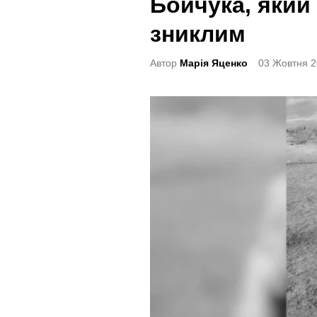
Бойчука, який
t
e
зниклим
d
Автор
Марія Яценко
03 Жовтня 2
i
n