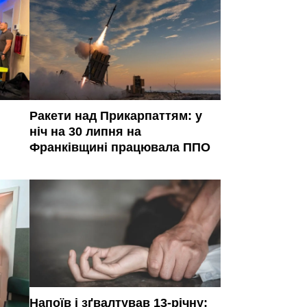
Ракети над Прикарпаттям: у
ніч на 30 липня на
Франківщині працювала ППО
Напоїв і зґвалтував 13-річну: