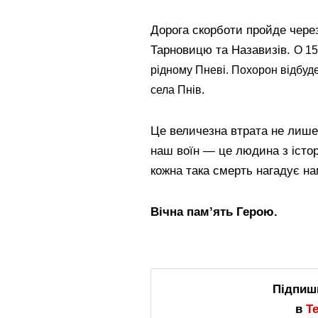
Дорога скорботи пройде чере
Тарновицю та Назавизів.
О 15
рідному Пневі.
Похорон відбуде
села Пнів.
Це величезна втрата не лише д
наш воїн — це людина з істор
кожна така смерть нагадує на
Вічна пам’ять Герою.
Підпиш
в
T