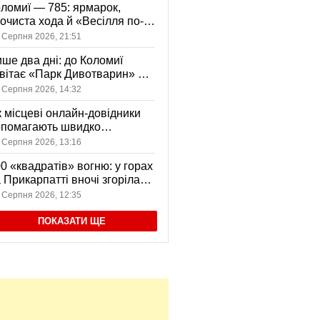
ломиї — 785: ярмарок,
очиста хода й «Весілля по-
оломийськи» — чим
 Серпня 2026, 21:51
вуватиме День міста
ше два дні: до Коломиї
вітає «Парк Дивотварин» — і
ід безкоштовний
 Серпня 2026, 14:32
 місцеві онлайн-довідники
опомагають швидко
аходити послуги у своєму
 Серпня 2026, 13:16
сті
0 «квадратів» вогню: у горах
 Прикарпатті вночі згоріла
диба, є постраждала
 Серпня 2026, 12:35
ПОКАЗАТИ ЩЕ