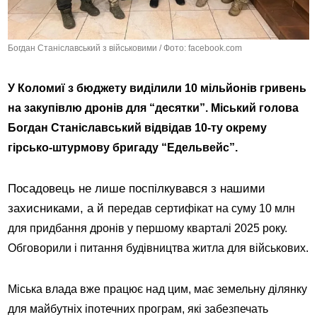
Богдан Станіславський з військовими / Фото: facebook.com
У Коломиї з бюджету виділили 10 мільйонів гривень
на закупівлю дронів для “десятки”. Міський голова
Богдан Станіславський відвідав 10-ту окрему
гірсько-штурмову бригаду “Едельвейс”.
Посадовець не лише поспілкувався з нашими
захисниками, а й п
ередав сертифікат на суму 10 млн
для придбання дронів у першому кварталі 2025 року.
Обговорили і питання будівництва житла для військових.
Міська влада вже працює над цим, має земельну ділянку
для майбутніх іпотечних програм, які забезпечать