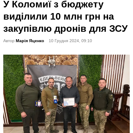
o
У Коломиї з бюджету
s
виділили 10 млн грн на
t
e
закупівлю дронів для ЗСУ
d
Автор
Марія Яценко
10 Грудня 2024, 09:10
i
n