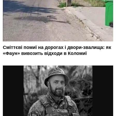
Сміттєві помиї на дорогах і двори-звалища: як
«Фаун» вивозить відходи в Коломиї