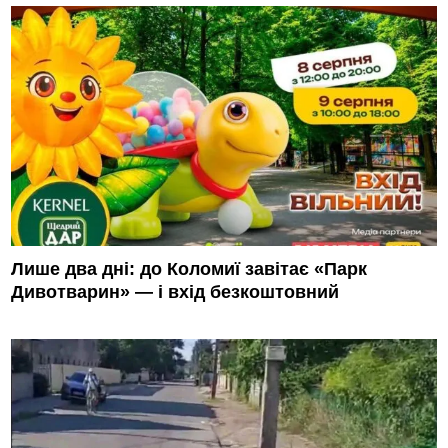
Лише два дні: до Коломиї завітає «Парк
Дивотварин» — і вхід безкоштовний