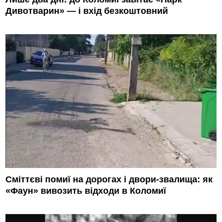
Дивотварин» — і вхід безкоштовний
Сміттєві помиї на дорогах і двори-звалища: як
«Фаун» вивозить відходи в Коломиї