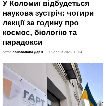
o
У Коломиї відбудеться
s
наукова зустріч: чотири
t
e
лекції за годину про
d
космос, біологію та
i
n
парадокси
Автор
Коновалова Дар'я
27 Серпня 2025, 12:04