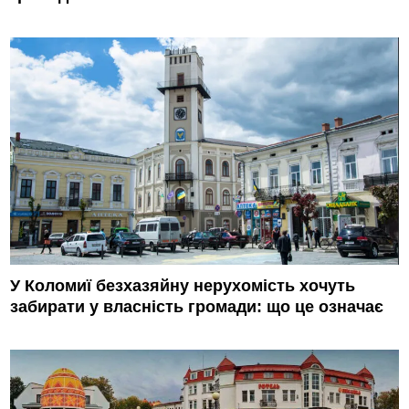
У Коломиї безхазяйну нерухомість хочуть
забирати у власність громади: що це означає