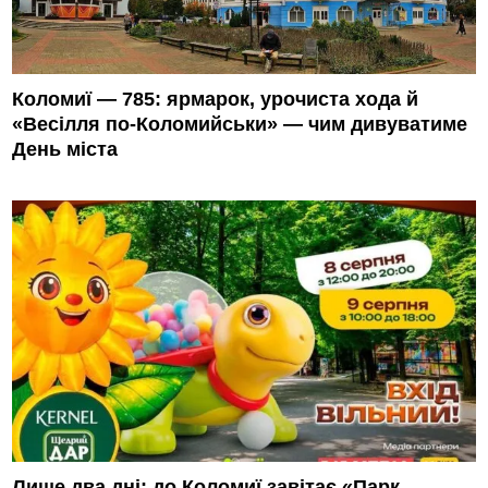
Коломиї — 785: ярмарок, урочиста хода й
«Весілля по-Коломийськи» — чим дивуватиме
День міста
Лише два дні: до Коломиї завітає «Парк