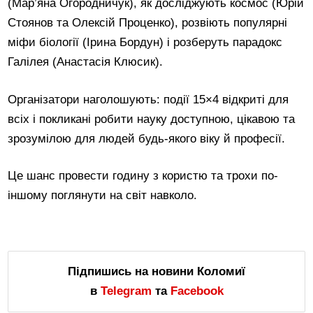
(Мар’яна Огородничук), як досліджують космос (Юрій
Стоянов та Олексій Проценко), розвіють популярні
міфи біології (Ірина Бордун) і розберуть парадокс
Галілея (Анастасія Клюсик).
Організатори наголошують: події 15×4 відкриті для
всіх і покликані робити науку доступною, цікавою та
зрозумілою для людей будь-якого віку й професії.
Це шанс провести годину з користю та трохи по-
іншому поглянути на світ навколо.
Підпишись на новини Коломиї
в
Telegram
та
Facebook