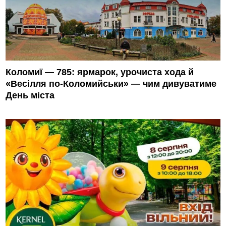
Коломиї — 785: ярмарок, урочиста хода й
«Весілля по-Коломийськи» — чим дивуватиме
День міста