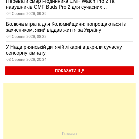
Переваги смарт-годинника CMF Watch Pro 2 та
навушників CMF Buds Pro 2 для сучасних
користувачів
04 Серпня 2026, 09:39
Болюча втрата для Коломийщини: попрощаються із
захисником, який віддав життя за Україну
04 Серпня 2026, 08:22
У Надвірнянській дитячій лікарні відкрили сучасну
сенсорну кімнату
03 Серпня 2026, 20:34
ПОКАЗАТИ ЩЕ