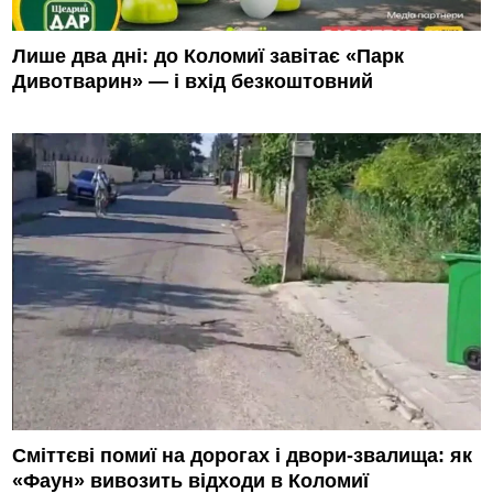
Лише два дні: до Коломиї завітає «Парк
Дивотварин» — і вхід безкоштовний
Сміттєві помиї на дорогах і двори-звалища: як
«Фаун» вивозить відходи в Коломиї