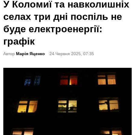
o
У Коломиї та навколишніх
s
селах три дні поспіль не
t
e
буде електроенергії:
d
графік
i
n
Автор
Марія Яценко
24 Червня 2025, 07:35