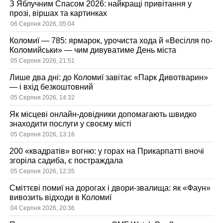
З Яблучним Спасом 2026: найкращі привітання у
прозі, віршах та картинках
06 Серпня 2026, 05:04
Коломиї — 785: ярмарок, урочиста хода й «Весілля по-
Коломийськи» — чим дивуватиме День міста
05 Серпня 2026, 21:51
Лише два дні: до Коломиї завітає «Парк Дивотварин»
— і вхід безкоштовний
05 Серпня 2026, 14:32
Як місцеві онлайн-довідники допомагають швидко
знаходити послуги у своєму місті
05 Серпня 2026, 13:16
200 «квадратів» вогню: у горах на Прикарпатті вночі
згоріла садиба, є постраждала
05 Серпня 2026, 12:35
Сміттєві помиї на дорогах і двори-звалища: як «Фаун»
вивозить відходи в Коломиї
04 Серпня 2026, 20:36