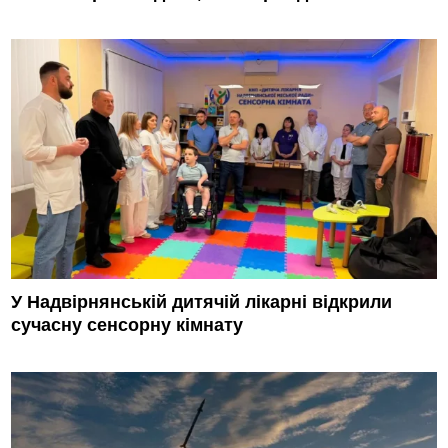
У Надвірнянській дитячій лікарні відкрили
сучасну сенсорну кімнату