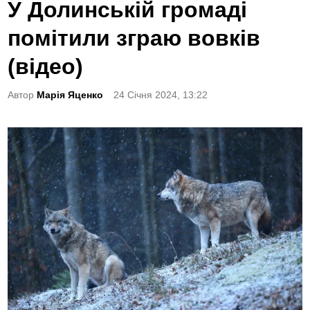
o
У Долинській громаді
s
помітили зграю вовків
t
e
(відео)
d
Автор
Марія Яценко
24 Січня 2024, 13:22
i
n