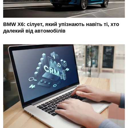
BMW X6: сілует, який упізнають навіть ті, хто
далекий від автомобілів