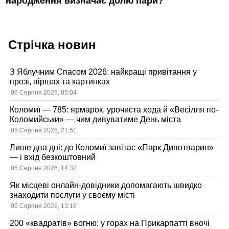
народження визначає долю пари?
Стрічка новин
З Яблучним Спасом 2026: найкращі привітання у
прозі, віршах та картинках
06 Серпня 2026, 05:04
Коломиї — 785: ярмарок, урочиста хода й «Весілля по-
Коломийськи» — чим дивуватиме День міста
05 Серпня 2026, 21:51
Лише два дні: до Коломиї завітає «Парк Дивотварин»
— і вхід безкоштовний
05 Серпня 2026, 14:32
Як місцеві онлайн-довідники допомагають швидко
знаходити послуги у своєму місті
05 Серпня 2026, 13:16
200 «квадратів» вогню: у горах на Прикарпатті вночі