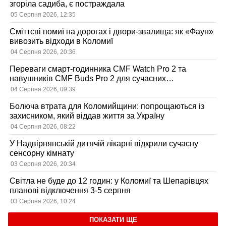
згоріла садиба, є постраждала
05 Серпня 2026, 12:35
Сміттєві помиї на дорогах і двори-звалища: як «Фаун»
вивозить відходи в Коломиї
04 Серпня 2026, 20:36
Переваги смарт-годинника CMF Watch Pro 2 та
навушників CMF Buds Pro 2 для сучасних
користувачів
04 Серпня 2026, 09:39
Болюча втрата для Коломийщини: попрощаються із
захисником, який віддав життя за Україну
04 Серпня 2026, 08:22
У Надвірнянській дитячій лікарні відкрили сучасну
сенсорну кімнату
03 Серпня 2026, 20:34
Світла не буде до 12 годин: у Коломиї та Шепарівцях
планові відключення 3-5 серпня
03 Серпня 2026, 10:24
ПОКАЗАТИ ЩЕ