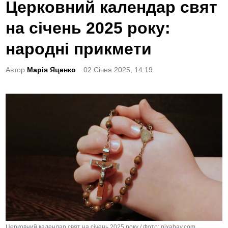
o
Церковний календар свят
s
на січень 2025 року:
t
e
народні прикмети
d
Автор
Марія Яценко
02 Січня 2025, 14:19
i
n
Церковний календар свят на січень 2025 року / Фото: pixabay.com