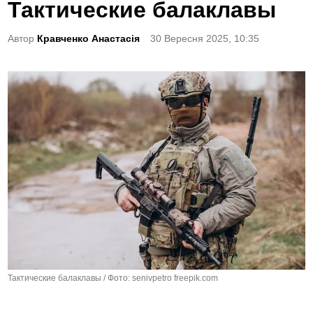
o
Тактические балаклавы
s
t
Автор
Кравченко Анастасія
30 Вересня 2025, 10:35
e
d
i
n
Тактические балаклавы / Фото: senivpetro freepik.com