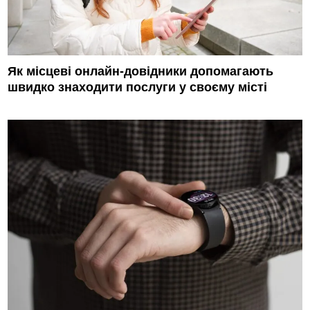
Як місцеві онлайн-довідники допомагають
швидко знаходити послуги у своєму місті