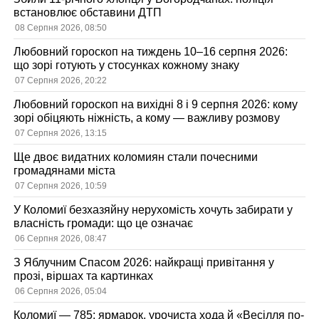
встановлює обставини ДТП
08 Серпня 2026, 08:50
Любовний гороскоп на тиждень 10–16 серпня 2026:
що зорі готують у стосунках кожному знаку
07 Серпня 2026, 20:22
Любовний гороскоп на вихідні 8 і 9 серпня 2026: кому
зорі обіцяють ніжність, а кому — важливу розмову
07 Серпня 2026, 13:15
Ще двоє видатних коломиян стали почесними
громадянами міста
07 Серпня 2026, 10:59
У Коломиї безхазяйну нерухомість хочуть забирати у
власність громади: що це означає
06 Серпня 2026, 08:47
З Яблучним Спасом 2026: найкращі привітання у
прозі, віршах та картинках
06 Серпня 2026, 05:04
Коломиї — 785: ярмарок, урочиста хода й «Весілля по-