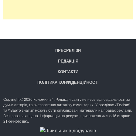
ПРЕСРЕЛІЗИ
РЕДАКЦІЯ
КОНТАКТИ
ПОЛІТИКА КОНФІДЕНЦІЙНОСТІ
Copyright © 2026 Коломия 24. Редакція сайту не несе відповідальності за
думки авторів, та висловлення читачів у коментарях. У розділах \"Релізи\"
та \"Варто знати\" можуть бути опубліковані матеріали на правах реклами.
Всі права захищено. Інформація на ресурсі, призначена для осіб старше
21-річного віку.