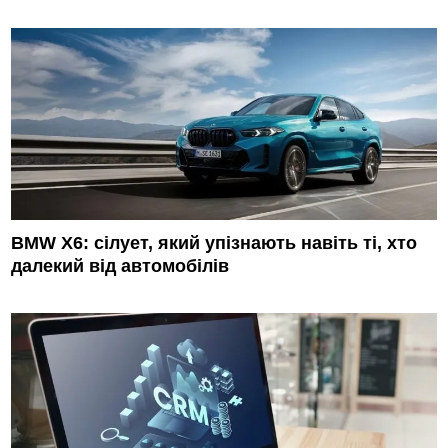
BMW X6: сілует, який упізнають навіть ті, хто
далекий від автомобілів