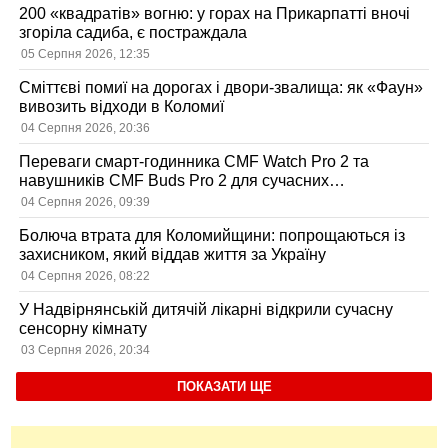
200 «квадратів» вогню: у горах на Прикарпатті вночі
згоріла садиба, є постраждала
05 Серпня 2026, 12:35
Сміттєві помиї на дорогах і двори-звалища: як «Фаун»
вивозить відходи в Коломиї
04 Серпня 2026, 20:36
Переваги смарт-годинника CMF Watch Pro 2 та
навушників CMF Buds Pro 2 для сучасних
користувачів
04 Серпня 2026, 09:39
Болюча втрата для Коломийщини: попрощаються із
захисником, який віддав життя за Україну
04 Серпня 2026, 08:22
У Надвірнянській дитячій лікарні відкрили сучасну
сенсорну кімнату
03 Серпня 2026, 20:34
ПОКАЗАТИ ЩЕ