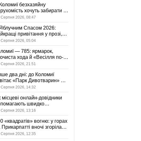
Коломиї безхазяйну
рухомість хочуть забирати у
асність громади: що це
 Серпня 2026, 08:47
начає
Яблучним Спасом 2026:
йкращі привітання у прозі,
ршах та картинках
 Серпня 2026, 05:04
ломиї — 785: ярмарок,
очиста хода й «Весілля по-
оломийськи» — чим
 Серпня 2026, 21:51
вуватиме День міста
ше два дні: до Коломиї
вітає «Парк Дивотварин» — і
ід безкоштовний
 Серпня 2026, 14:32
 місцеві онлайн-довідники
опомагають швидко
аходити послуги у своєму
 Серпня 2026, 13:16
сті
0 «квадратів» вогню: у горах
 Прикарпатті вночі згоріла
диба, є постраждала
 Серпня 2026, 12:35