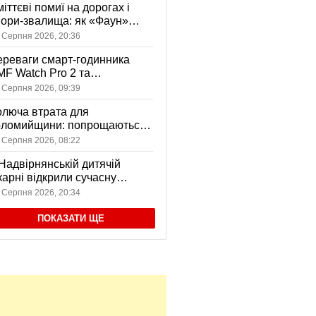
іттєві помиї на дорогах і
ори-звалища: як «Фаун»
возить відходи в Коломиї
 Серпня 2026, 20:36
реваги смарт-годинника
F Watch Pro 2 та
вушників CMF Buds Pro 2
 Серпня 2026, 09:39
я сучасних користувачів
люча втрата для
оломийщини: попрощаються
 захисником, який віддав
 Серпня 2026, 08:22
ття за Україну
Надвірнянській дитячій
карні відкрили сучасну
нсорну кімнату
 Серпня 2026, 20:34
ПОКАЗАТИ ЩЕ