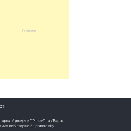
СТІ
арях. У розділах \"Релізи\" та \"Варто
для осіб старше 21-річного віку.