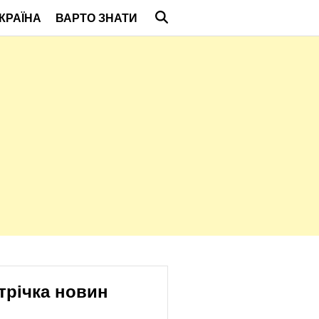
КРАЇНА
ВАРТО ЗНАТИ
трічка новин