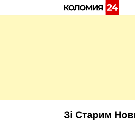
Skip
to
content
Зі Старим Но