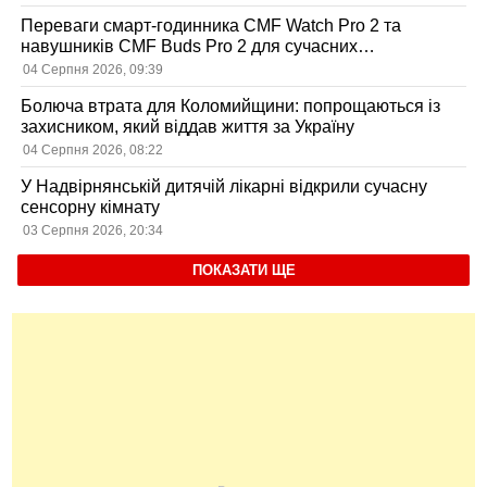
Переваги смарт-годинника CMF Watch Pro 2 та
навушників CMF Buds Pro 2 для сучасних
користувачів
04 Серпня 2026, 09:39
Болюча втрата для Коломийщини: попрощаються із
захисником, який віддав життя за Україну
04 Серпня 2026, 08:22
У Надвірнянській дитячій лікарні відкрили сучасну
сенсорну кімнату
03 Серпня 2026, 20:34
ПОКАЗАТИ ЩЕ