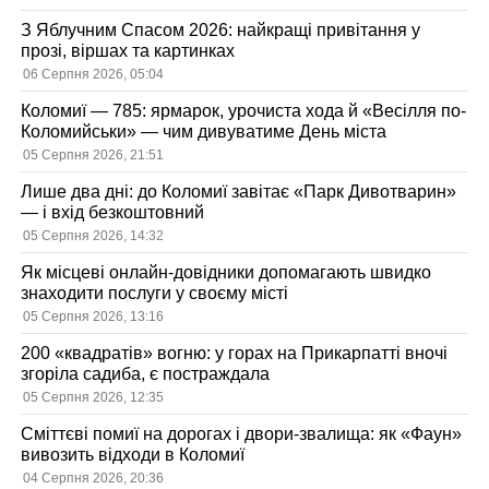
З Яблучним Спасом 2026: найкращі привітання у
прозі, віршах та картинках
06 Серпня 2026, 05:04
Коломиї — 785: ярмарок, урочиста хода й «Весілля по-
Коломийськи» — чим дивуватиме День міста
05 Серпня 2026, 21:51
Лише два дні: до Коломиї завітає «Парк Дивотварин»
— і вхід безкоштовний
05 Серпня 2026, 14:32
Як місцеві онлайн-довідники допомагають швидко
знаходити послуги у своєму місті
05 Серпня 2026, 13:16
200 «квадратів» вогню: у горах на Прикарпатті вночі
згоріла садиба, є постраждала
05 Серпня 2026, 12:35
Сміттєві помиї на дорогах і двори-звалища: як «Фаун»
вивозить відходи в Коломиї
04 Серпня 2026, 20:36