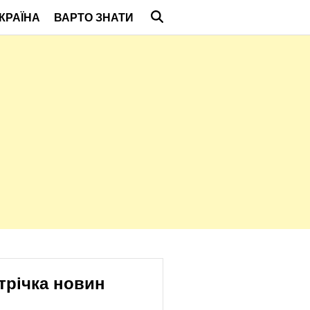
КРАЇНА
ВАРТО ЗНАТИ
трічка новин