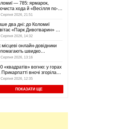
ломиї — 785: ярмарок,
очиста хода й «Весілля по-
оломийськи» — чим
 Серпня 2026, 21:51
вуватиме День міста
ше два дні: до Коломиї
вітає «Парк Дивотварин» — і
ід безкоштовний
 Серпня 2026, 14:32
 місцеві онлайн-довідники
опомагають швидко
аходити послуги у своєму
 Серпня 2026, 13:16
сті
0 «квадратів» вогню: у горах
 Прикарпатті вночі згоріла
диба, є постраждала
 Серпня 2026, 12:35
ПОКАЗАТИ ЩЕ