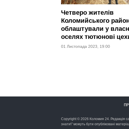
Четверо жителів
Коломийського райо
облаштували у влас
оселях тютюнові цех
01 Листопада 2023, 19:00
ПР
Copyright © 2026 Коломия 24. Редакція са
знати\" можуть бути опубліковані матеріа