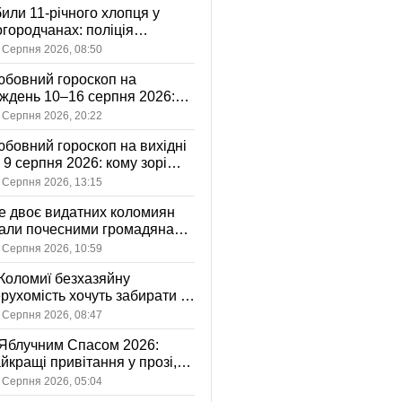
или 11-річного хлопця у
городчанах: поліція
становлює обставини ДТП
 Серпня 2026, 08:50
бовний гороскоп на
ждень 10–16 серпня 2026:
 зорі готують у стосунках
 Серпня 2026, 20:22
жному знаку
бовний гороскоп на вихідні
і 9 серпня 2026: кому зорі
іцяють ніжність, а кому —
 Серпня 2026, 13:15
ажливу розмову
 двоє видатних коломиян
тали почесними громадянами
ста
 Серпня 2026, 10:59
Коломиї безхазяйну
рухомість хочуть забирати у
асність громади: що це
 Серпня 2026, 08:47
начає
Яблучним Спасом 2026:
йкращі привітання у прозі,
ршах та картинках
 Серпня 2026, 05:04