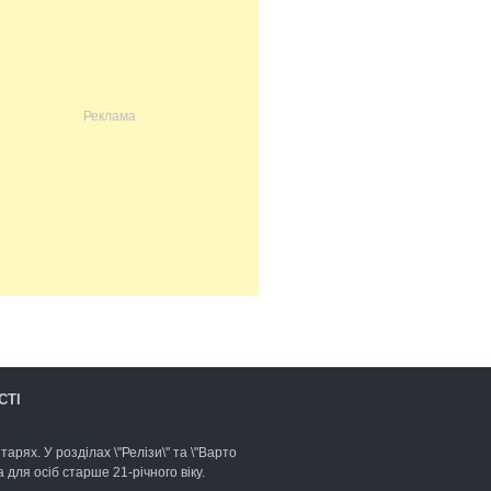
СТІ
арях. У розділах \"Релізи\" та \"Варто
для осіб старше 21-річного віку.