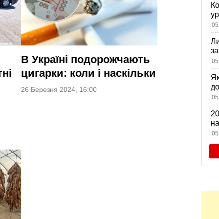
Ко
ур
К
05
ди
Ли
за
В Україні подорожчають
вх
05
ні
цигарки: коли і наскільки
Як
д
26 Березня 2024, 16:00
зн
05
мі
20
на
са
05