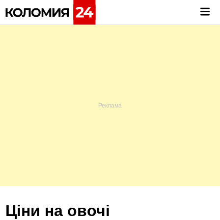
Skip
Mai
to
Me
content
Ціни на овочі