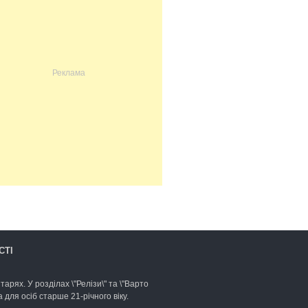
СТІ
арях. У розділах \"Релізи\" та \"Варто
для осіб старше 21-річного віку.