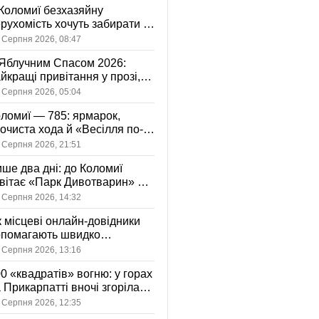
Коломиї безхазяйну
рухомість хочуть забирати у
асність громади: що це
 Серпня 2026, 08:47
начає
Яблучним Спасом 2026:
йкращі привітання у прозі,
ршах та картинках
 Серпня 2026, 05:04
ломиї — 785: ярмарок,
очиста хода й «Весілля по-
оломийськи» — чим
 Серпня 2026, 21:51
вуватиме День міста
ше два дні: до Коломиї
вітає «Парк Дивотварин» — і
ід безкоштовний
 Серпня 2026, 14:32
 місцеві онлайн-довідники
опомагають швидко
аходити послуги у своєму
 Серпня 2026, 13:16
сті
0 «квадратів» вогню: у горах
 Прикарпатті вночі згоріла
диба, є постраждала
 Серпня 2026, 12:35