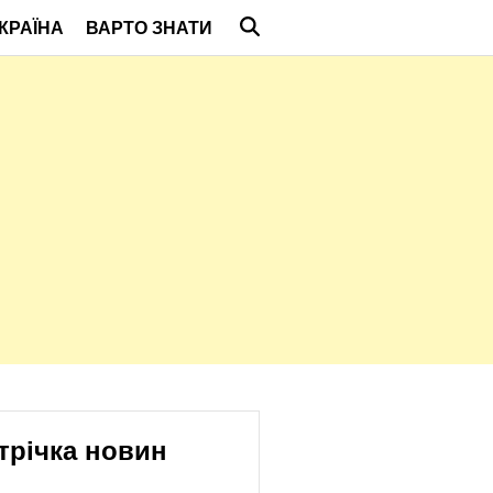
КРАЇНА
ВАРТО ЗНАТИ
трічка новин