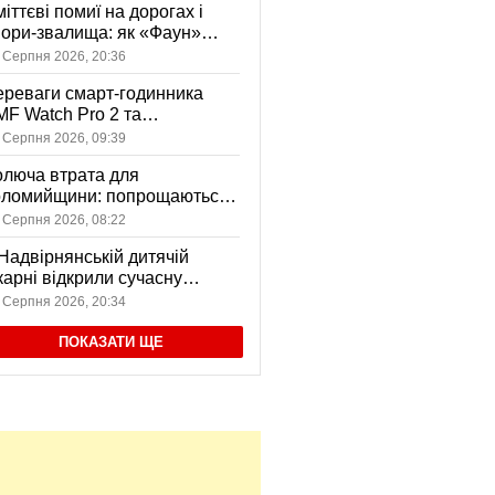
іттєві помиї на дорогах і
ори-звалища: як «Фаун»
возить відходи в Коломиї
 Серпня 2026, 20:36
реваги смарт-годинника
F Watch Pro 2 та
вушників CMF Buds Pro 2
 Серпня 2026, 09:39
я сучасних користувачів
люча втрата для
оломийщини: попрощаються
 захисником, який віддав
 Серпня 2026, 08:22
ття за Україну
Надвірнянській дитячій
карні відкрили сучасну
нсорну кімнату
 Серпня 2026, 20:34
ПОКАЗАТИ ЩЕ