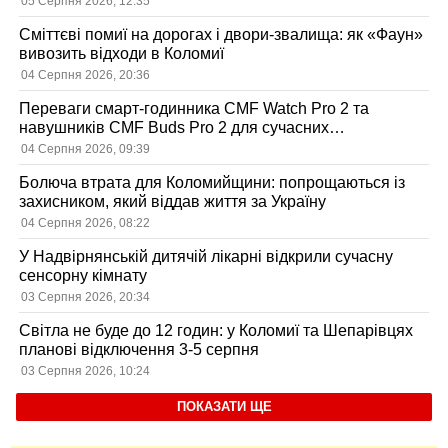
05 Серпня 2026, 12:35
Сміттєві помиї на дорогах і двори-звалища: як «Фаун»
вивозить відходи в Коломиї
04 Серпня 2026, 20:36
Переваги смарт-годинника CMF Watch Pro 2 та
навушників CMF Buds Pro 2 для сучасних
користувачів
04 Серпня 2026, 09:39
Болюча втрата для Коломийщини: попрощаються із
захисником, який віддав життя за Україну
04 Серпня 2026, 08:22
У Надвірнянській дитячій лікарні відкрили сучасну
сенсорну кімнату
03 Серпня 2026, 20:34
Світла не буде до 12 годин: у Коломиї та Шепарівцях
планові відключення 3-5 серпня
03 Серпня 2026, 10:24
ПОКАЗАТИ ЩЕ