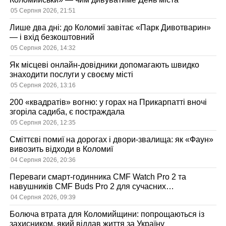
05 Серпня 2026, 21:51
Лише два дні: до Коломиї завітає «Парк Дивотварин»
— і вхід безкоштовний
05 Серпня 2026, 14:32
Як місцеві онлайн-довідники допомагають швидко
знаходити послуги у своєму місті
05 Серпня 2026, 13:16
200 «квадратів» вогню: у горах на Прикарпатті вночі
згоріла садиба, є постраждала
05 Серпня 2026, 12:35
Сміттєві помиї на дорогах і двори-звалища: як «Фаун»
вивозить відходи в Коломиї
04 Серпня 2026, 20:36
Переваги смарт-годинника CMF Watch Pro 2 та
навушників CMF Buds Pro 2 для сучасних
користувачів
04 Серпня 2026, 09:39
Болюча втрата для Коломийщини: попрощаються із
захисником, який віддав життя за Україну