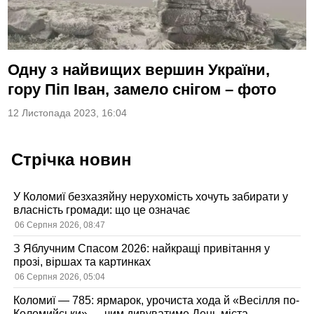
Одну з найвищих вершин України,
гору Піп Іван, замело снігом – фото
12 Листопада 2023, 16:04
Стрічка новин
У Коломиї безхазяйну нерухомість хочуть забирати у
власність громади: що це означає
06 Серпня 2026, 08:47
З Яблучним Спасом 2026: найкращі привітання у
прозі, віршах та картинках
06 Серпня 2026, 05:04
Коломиї — 785: ярмарок, урочиста хода й «Весілля по-
Коломийськи» — чим дивуватиме День міста