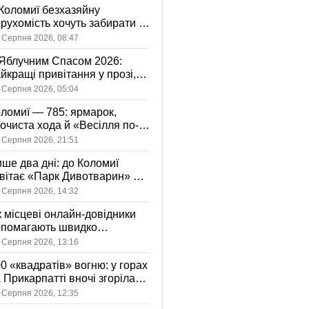
Коломиї безхазяйну
рухомість хочуть забирати у
асність громади: що це
 Серпня 2026, 08:47
начає
Яблучним Спасом 2026:
йкращі привітання у прозі,
ршах та картинках
 Серпня 2026, 05:04
ломиї — 785: ярмарок,
очиста хода й «Весілля по-
оломийськи» — чим
 Серпня 2026, 21:51
вуватиме День міста
ше два дні: до Коломиї
вітає «Парк Дивотварин» — і
ід безкоштовний
 Серпня 2026, 14:32
 місцеві онлайн-довідники
опомагають швидко
аходити послуги у своєму
 Серпня 2026, 13:16
сті
0 «квадратів» вогню: у горах
 Прикарпатті вночі згоріла
диба, є постраждала
 Серпня 2026, 12:35