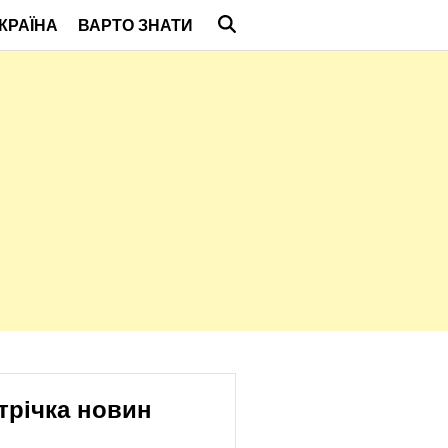
КРАЇНА
ВАРТО ЗНАТИ
трічка новин