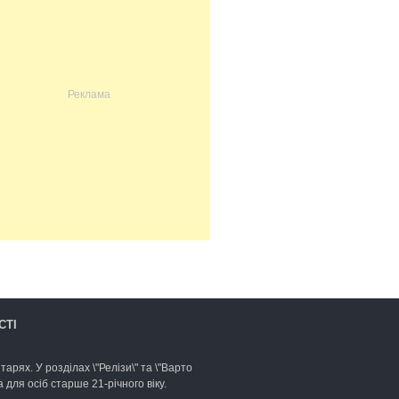
СТІ
арях. У розділах \"Релізи\" та \"Варто
для осіб старше 21-річного віку.