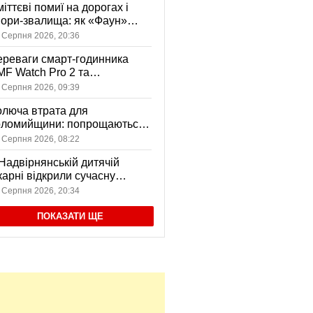
іттєві помиї на дорогах і
ори-звалища: як «Фаун»
возить відходи в Коломиї
 Серпня 2026, 20:36
реваги смарт-годинника
F Watch Pro 2 та
вушників CMF Buds Pro 2
 Серпня 2026, 09:39
я сучасних користувачів
люча втрата для
оломийщини: попрощаються
 захисником, який віддав
 Серпня 2026, 08:22
ття за Україну
Надвірнянській дитячій
карні відкрили сучасну
нсорну кімнату
 Серпня 2026, 20:34
ПОКАЗАТИ ЩЕ