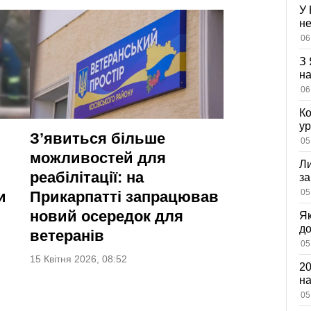
У 
не
вл
06
оз
З 
на
ві
06
Ко
ур
З’явиться більше
К
05
ди
можливостей для
Ли
реабілітації: на
за
вх
05
и
Прикарпатті запрацював
новий осередок для
Як
д
ветеранів
зн
05
мі
15 Квітня 2026, 08:52
20
на
са
05