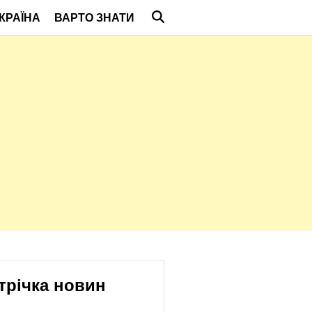
КРАЇНА
ВАРТО ЗНАТИ
трічка новин