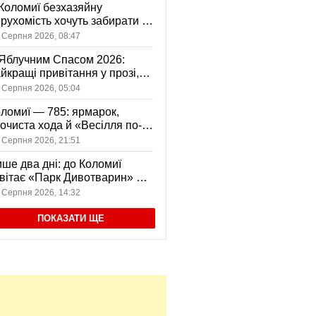
Коломиї безхазяйну
рухомість хочуть забирати у
асність громади: що це
 Серпня 2026, 08:47
начає
Яблучним Спасом 2026:
йкращі привітання у прозі,
ршах та картинках
 Серпня 2026, 05:04
ломиї — 785: ярмарок,
очиста хода й «Весілля по-
оломийськи» — чим
 Серпня 2026, 21:51
вуватиме День міста
ше два дні: до Коломиї
вітає «Парк Дивотварин» — і
ід безкоштовний
 Серпня 2026, 14:32
ПОКАЗАТИ ЩЕ