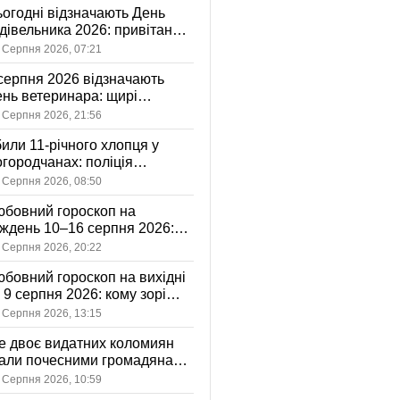
огодні відзначають День
дівельника 2026: привітання
я тих, хто відбудовує Україну
 Серпня 2026, 07:21
серпня 2026 відзначають
нь ветеринара: щирі
ивітання, картинки та
 Серпня 2026, 21:56
стівки
или 11-річного хлопця у
городчанах: поліція
становлює обставини ДТП
 Серпня 2026, 08:50
бовний гороскоп на
ждень 10–16 серпня 2026:
 зорі готують у стосунках
 Серпня 2026, 20:22
жному знаку
бовний гороскоп на вихідні
і 9 серпня 2026: кому зорі
іцяють ніжність, а кому —
 Серпня 2026, 13:15
ажливу розмову
 двоє видатних коломиян
тали почесними громадянами
ста
 Серпня 2026, 10:59