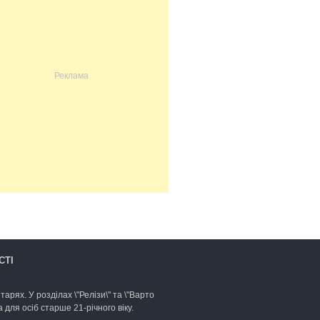
СТІ
арях. У розділах \"Релізи\" та \"Варто
для осіб старше 21-річного віку.