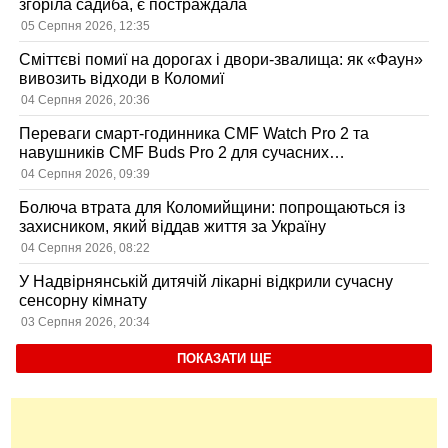
згоріла садиба, є постраждала
05 Серпня 2026, 12:35
Сміттєві помиї на дорогах і двори-звалища: як «Фаун»
вивозить відходи в Коломиї
04 Серпня 2026, 20:36
Переваги смарт-годинника CMF Watch Pro 2 та
навушників CMF Buds Pro 2 для сучасних
користувачів
04 Серпня 2026, 09:39
Болюча втрата для Коломийщини: попрощаються із
захисником, який віддав життя за Україну
04 Серпня 2026, 08:22
У Надвірнянській дитячій лікарні відкрили сучасну
сенсорну кімнату
03 Серпня 2026, 20:34
ПОКАЗАТИ ЩЕ