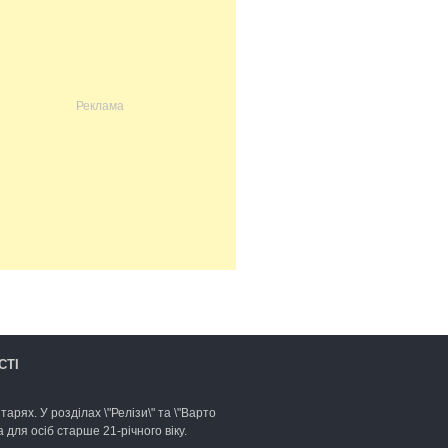
СТІ
арях. У розділах \"Релізи\" та \"Варто
для осіб старше 21-річного віку.