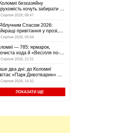
Коломиї безхазяйну
рухомість хочуть забирати у
асність громади: що це
 Серпня 2026, 08:47
начає
Яблучним Спасом 2026:
йкращі привітання у прозі,
ршах та картинках
 Серпня 2026, 05:04
ломиї — 785: ярмарок,
очиста хода й «Весілля по-
оломийськи» — чим
 Серпня 2026, 21:51
вуватиме День міста
ше два дні: до Коломиї
вітає «Парк Дивотварин» — і
ід безкоштовний
 Серпня 2026, 14:32
ПОКАЗАТИ ЩЕ