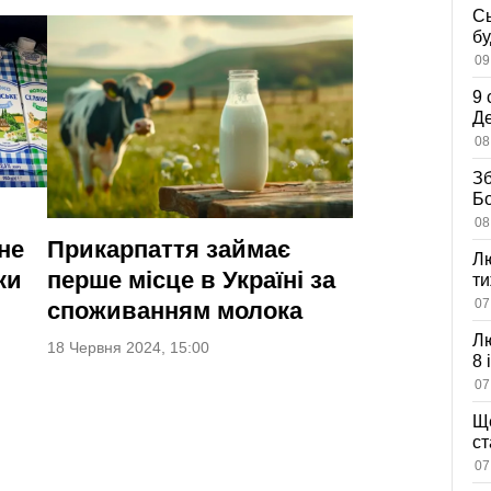
Сь
бу
дл
09
9 
Де
пр
08
ли
Зб
Бо
в
08
Прикарпаття займає
не
Лю
перше місце в Україні за
ки
ти
що
07
споживанням молока
ко
Лю
18 Червня 2024, 15:00
8 
об
07
в
Ще
с
мі
07