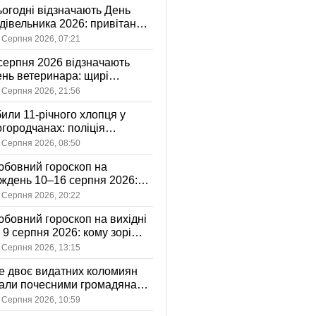
огодні відзначають День
дівельника 2026: привітання
я тих, хто відбудовує Україну
 Серпня 2026, 07:21
серпня 2026 відзначають
нь ветеринара: щирі
ивітання, картинки та
 Серпня 2026, 21:56
стівки
или 11-річного хлопця у
городчанах: поліція
становлює обставини ДТП
 Серпня 2026, 08:50
бовний гороскоп на
ждень 10–16 серпня 2026:
 зорі готують у стосунках
 Серпня 2026, 20:22
жному знаку
бовний гороскоп на вихідні
і 9 серпня 2026: кому зорі
іцяють ніжність, а кому —
 Серпня 2026, 13:15
ажливу розмову
 двоє видатних коломиян
тали почесними громадянами
ста
 Серпня 2026, 10:59