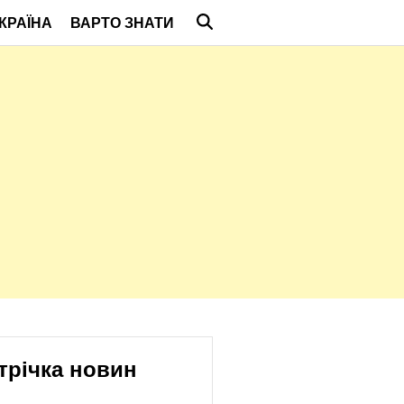
КРАЇНА
ВАРТО ЗНАТИ
трічка новин