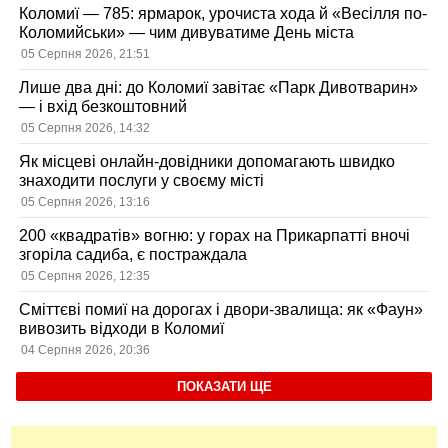
Коломиї — 785: ярмарок, урочиста хода й «Весілля по-
Коломийськи» — чим дивуватиме День міста
05 Серпня 2026, 21:51
Лише два дні: до Коломиї завітає «Парк Дивотварин»
— і вхід безкоштовний
05 Серпня 2026, 14:32
Як місцеві онлайн-довідники допомагають швидко
знаходити послуги у своєму місті
05 Серпня 2026, 13:16
200 «квадратів» вогню: у горах на Прикарпатті вночі
згоріла садиба, є постраждала
05 Серпня 2026, 12:35
Сміттєві помиї на дорогах і двори-звалища: як «Фаун»
вивозить відходи в Коломиї
04 Серпня 2026, 20:36
ПОКАЗАТИ ЩЕ