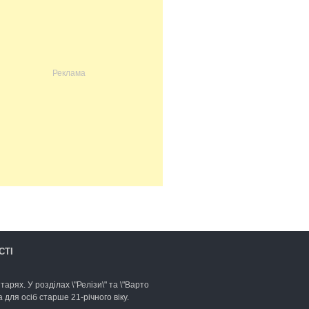
СТІ
арях. У розділах \"Релізи\" та \"Варто
для осіб старше 21-річного віку.