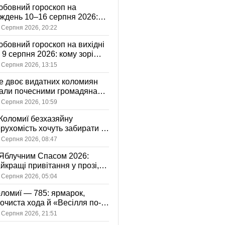
бовний гороскоп на
ждень 10–16 серпня 2026:
 зорі готують у стосунках
 Серпня 2026, 20:22
жному знаку
бовний гороскоп на вихідні
і 9 серпня 2026: кому зорі
іцяють ніжність, а кому —
 Серпня 2026, 13:15
ажливу розмову
 двоє видатних коломиян
тали почесними громадянами
ста
 Серпня 2026, 10:59
Коломиї безхазяйну
рухомість хочуть забирати у
асність громади: що це
 Серпня 2026, 08:47
начає
Яблучним Спасом 2026:
йкращі привітання у прозі,
ршах та картинках
 Серпня 2026, 05:04
ломиї — 785: ярмарок,
очиста хода й «Весілля по-
оломийськи» — чим
 Серпня 2026, 21:51
вуватиме День міста