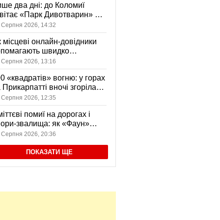
ше два дні: до Коломиї
вітає «Парк Дивотварин» — і
ід безкоштовний
 Серпня 2026, 14:32
 місцеві онлайн-довідники
опомагають швидко
аходити послуги у своєму
 Серпня 2026, 13:16
сті
0 «квадратів» вогню: у горах
 Прикарпатті вночі згоріла
диба, є постраждала
 Серпня 2026, 12:35
іттєві помиї на дорогах і
ори-звалища: як «Фаун»
возить відходи в Коломиї
 Серпня 2026, 20:36
ПОКАЗАТИ ЩЕ