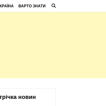
КРАЇНА
ВАРТО ЗНАТИ
трічка новин