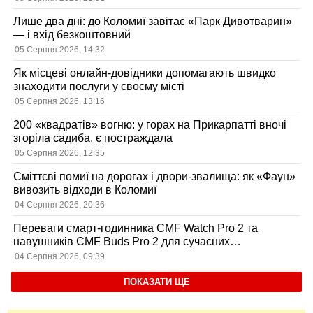
Лише два дні: до Коломиї завітає «Парк Дивотварин»
— і вхід безкоштовний
05 Серпня 2026, 14:32
Як місцеві онлайн-довідники допомагають швидко
знаходити послуги у своєму місті
05 Серпня 2026, 13:16
200 «квадратів» вогню: у горах на Прикарпатті вночі
згоріла садиба, є постраждала
05 Серпня 2026, 12:35
Сміттєві помиї на дорогах і двори-звалища: як «Фаун»
вивозить відходи в Коломиї
04 Серпня 2026, 20:36
Переваги смарт-годинника CMF Watch Pro 2 та
навушників CMF Buds Pro 2 для сучасних
користувачів
04 Серпня 2026, 09:39
ПОКАЗАТИ ЩЕ