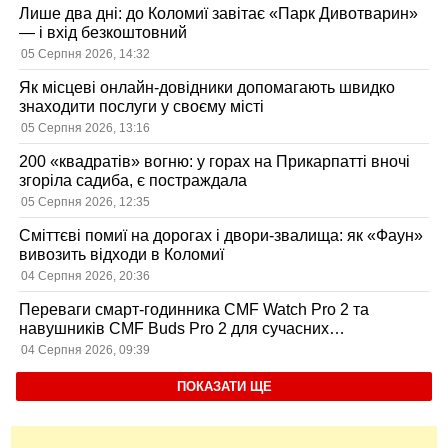
Лише два дні: до Коломиї завітає «Парк Дивотварин»
— і вхід безкоштовний
05 Серпня 2026, 14:32
Як місцеві онлайн-довідники допомагають швидко
знаходити послуги у своєму місті
05 Серпня 2026, 13:16
200 «квадратів» вогню: у горах на Прикарпатті вночі
згоріла садиба, є постраждала
05 Серпня 2026, 12:35
Сміттєві помиї на дорогах і двори-звалища: як «Фаун»
вивозить відходи в Коломиї
04 Серпня 2026, 20:36
Переваги смарт-годинника CMF Watch Pro 2 та
навушників CMF Buds Pro 2 для сучасних
користувачів
04 Серпня 2026, 09:39
ПОКАЗАТИ ЩЕ