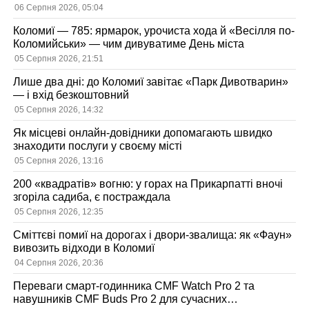
06 Серпня 2026, 05:04
Коломиї — 785: ярмарок, урочиста хода й «Весілля по-
Коломийськи» — чим дивуватиме День міста
05 Серпня 2026, 21:51
Лише два дні: до Коломиї завітає «Парк Дивотварин»
— і вхід безкоштовний
05 Серпня 2026, 14:32
Як місцеві онлайн-довідники допомагають швидко
знаходити послуги у своєму місті
05 Серпня 2026, 13:16
200 «квадратів» вогню: у горах на Прикарпатті вночі
згоріла садиба, є постраждала
05 Серпня 2026, 12:35
Сміттєві помиї на дорогах і двори-звалища: як «Фаун»
вивозить відходи в Коломиї
04 Серпня 2026, 20:36
Переваги смарт-годинника CMF Watch Pro 2 та
навушників CMF Buds Pro 2 для сучасних