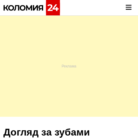
Skip
Mai
to
Me
content
Догляд за зубами