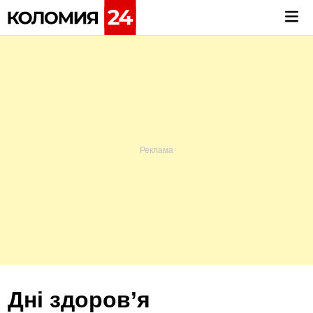
Skip
Mai
to
Me
content
Дні здоров’я