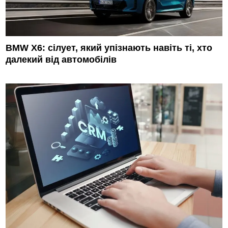
BMW X6: сілует, який упізнають навіть ті, хто
далекий від автомобілів