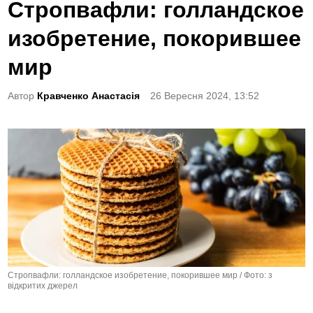
o
Стропвафли: голландское
s
изобретение, покорившее
t
e
мир
d
Автор
Кравченко Анастасія
26 Вересня 2024, 13:52
i
n
Стропвафли: голландское изобретение, покорившее мир / Фото: з
відкритих джерел