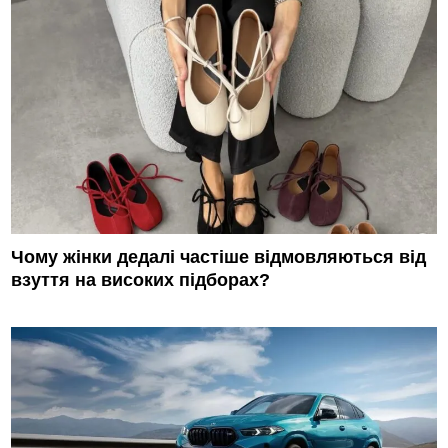
Чому жінки дедалі частіше відмовляються від
взуття на високих підборах?