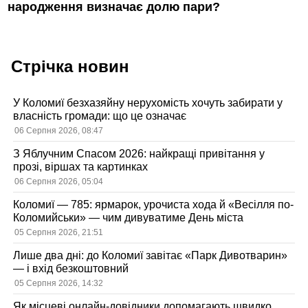
народження визначає долю пари?
Стрічка новин
У Коломиї безхазяйну нерухомість хочуть забирати у
власність громади: що це означає
06 Серпня 2026, 08:47
З Яблучним Спасом 2026: найкращі привітання у
прозі, віршах та картинках
06 Серпня 2026, 05:04
Коломиї — 785: ярмарок, урочиста хода й «Весілля по-
Коломийськи» — чим дивуватиме День міста
05 Серпня 2026, 21:51
Лише два дні: до Коломиї завітає «Парк Дивотварин»
— і вхід безкоштовний
05 Серпня 2026, 14:32
Як місцеві онлайн-довідники допомагають швидко