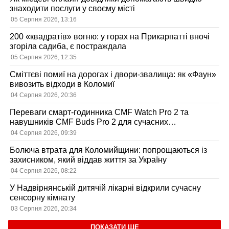
знаходити послуги у своєму місті
05 Серпня 2026, 13:16
200 «квадратів» вогню: у горах на Прикарпатті вночі
згоріла садиба, є постраждала
05 Серпня 2026, 12:35
Сміттєві помиї на дорогах і двори-звалища: як «Фаун»
вивозить відходи в Коломиї
04 Серпня 2026, 20:36
Переваги смарт-годинника CMF Watch Pro 2 та
навушників CMF Buds Pro 2 для сучасних
користувачів
04 Серпня 2026, 09:39
Болюча втрата для Коломийщини: попрощаються із
захисником, який віддав життя за Україну
04 Серпня 2026, 08:22
У Надвірнянській дитячій лікарні відкрили сучасну
сенсорну кімнату
03 Серпня 2026, 20:34
ПОКАЗАТИ ЩЕ