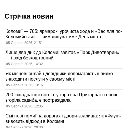
Стрічка новин
Коломиї — 785: ярмарок, урочиста хода й «Весілля по-
Коломийськи» — чим дивуватиме День міста
05 Серпня 2026, 21:51
Лише два дні: до Коломиї завітає «Парк Дивотварин»
— і вхід безкоштовний
05 Серпня 2026, 14:32
Як місцеві онлайн-довідники допомагають швидко
знаходити послуги у своєму місті
05 Серпня 2026, 13:16
200 «квадратів» вогню: у горах на Прикарпатті вночі
згоріла садиба, є постраждала
05 Серпня 2026, 12:35
Сміттєві помиї на дорогах і двори-звалища: як «Фаун»
вивозить відходи в Коломиї
04 Серпня 2026, 20:36