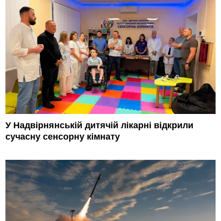
У Надвірнянській дитячій лікарні відкрили
сучасну сенсорну кімнату