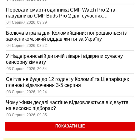
Переваги смарт-годинника CMF Watch Pro 2 та
навушників CMF Buds Pro 2 для сучасних
користувачів
04 Серпня 2026, 09:39
Болюча втрата для Коломийщини: попрощаються із
захисником, який віддав життя за Україну
04 Серпня 2026, 08:22
У Надвірнянській дитячій лікарні відкрили сучасну
сенсорну кімнату
03 Серпня 2026, 20:34
Світла не буде до 12 годин: у Коломиї та Шепарівцях
планові відключення 3-5 серпня
03 Серпня 2026, 10:24
Чому жінки дедалі частіше відмовляються від взуття
на високих підборах?
03 Серпня 2026, 09:35
ПОКАЗАТИ ЩЕ