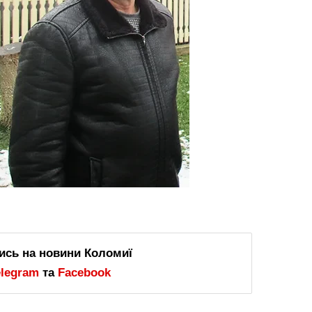
ись на новини Коломиї
elegram
та
Facebook