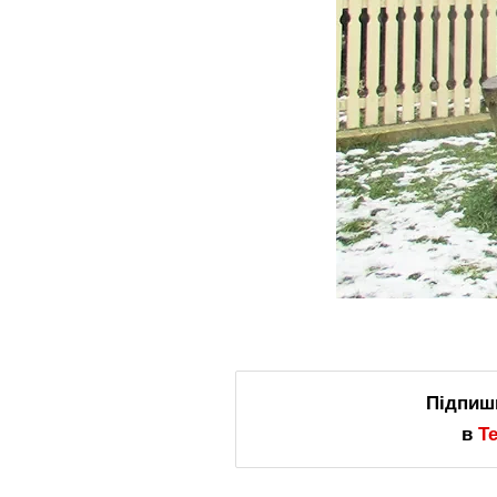
Підпиш
в
T