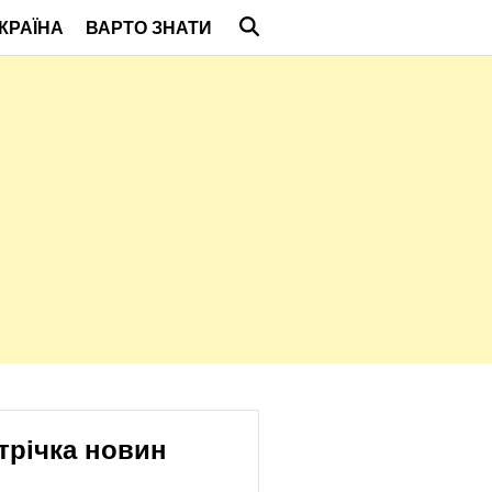
КРАЇНА
ВАРТО ЗНАТИ
трічка новин