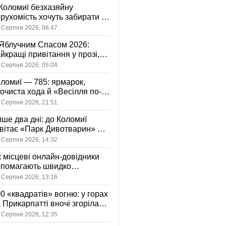
Коломиї безхазяйну
рухомість хочуть забирати у
асність громади: що це
 Серпня 2026, 08:47
начає
Яблучним Спасом 2026:
йкращі привітання у прозі,
ршах та картинках
 Серпня 2026, 05:04
ломиї — 785: ярмарок,
очиста хода й «Весілля по-
оломийськи» — чим
 Серпня 2026, 21:51
вуватиме День міста
ше два дні: до Коломиї
вітає «Парк Дивотварин» — і
ід безкоштовний
 Серпня 2026, 14:32
 місцеві онлайн-довідники
опомагають швидко
аходити послуги у своєму
 Серпня 2026, 13:16
сті
0 «квадратів» вогню: у горах
 Прикарпатті вночі згоріла
диба, є постраждала
 Серпня 2026, 12:35