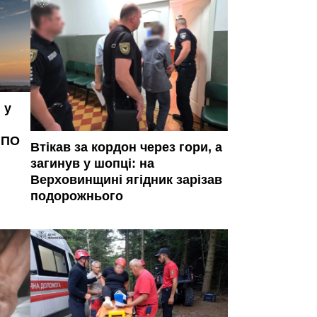
 у
ППО
Втікав за кордон через гори, а
загинув у шопці: на
Верховинщині ягідник зарізав
подорожнього