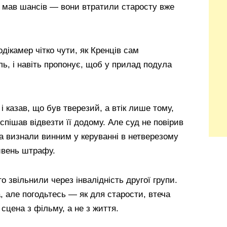
не мав шансів — вони втратили старосту вже
одікамер чітко чути, як Кренців сам
ль, і навіть пропонує, щоб у прилад подула
 і казав, що був тверезий, а втік лише тому,
оспішав відвезти її додому. Але суд не повірив
іва визнали винним у керуванні в нетверезому
ивень штрафу.
о звільнили через інвалідність другої групи.
 але погодьтесь — як для старости, втеча
к сцена з фільму, а не з життя.