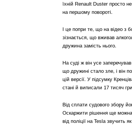
їхній Renault Duster просто 
на першому повороті.
І це попри те, що на відео з б
зізнається, що вживав алкого
дружина замість нього.
На суді ж він усе заперечував
що дружині стало зле, і він п
цій версії. У підсумку Кренц
стані й виписали 17 тисяч гр
Від сплати судового збору йог
Оскаржити рішення ще можна,
від поліції на Tesla звучить я