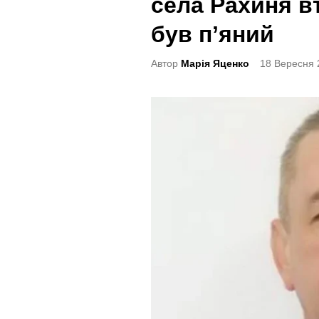
села Рахиня вт
t
e
був пʼяний
d
Автор
Марія Яценко
18 Вересня 
i
n