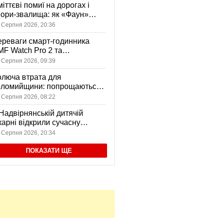
іттєві помиї на дорогах і
ори-звалища: як «Фаун»
возить відходи в Коломиї
 Серпня 2026, 20:36
реваги смарт-годинника
F Watch Pro 2 та
вушників CMF Buds Pro 2
 Серпня 2026, 09:39
я сучасних користувачів
люча втрата для
оломийщини: попрощаються
 захисником, який віддав
 Серпня 2026, 08:22
ття за Україну
Надвірнянській дитячій
карні відкрили сучасну
нсорну кімнату
 Серпня 2026, 20:34
ПОКАЗАТИ ЩЕ