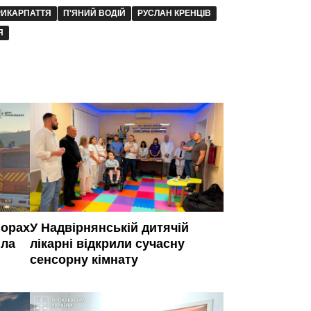
РИКАРПАТТЯ
П'ЯНИЙ ВОДІЙ
РУСЛАН КРЕНЦІВ
Я
горах
У Надвірнянській дитячій
іла
лікарні відкрили сучасну
сенсорну кімнату