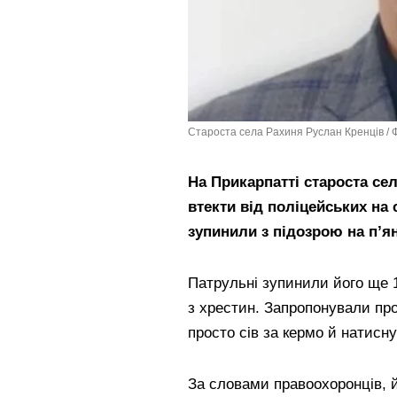
Староста села Рахиня Руслан Кренців / Фо
На Прикарпатті староста се
втекти від поліцейських на с
зупинили з підозрою на п’я
Патрульні зупинили його ще 1
з хрестин. Запропонували про
просто сів за кермо й натисну
За словами правоохоронців, й