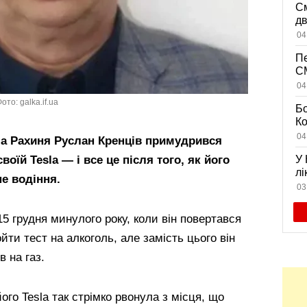
См
дв
ви
04
Пе
CM
на
04
дл
то: galka.if.ua
Бо
К
із
04
ла Рахиня Руслан Кренців примудрився
жи
воїй Tesla — і все це після того, як його
У 
лі
не водіння.
се
03
5 грудня минулого року, коли він повертався
йти тест на алкоголь, але замість цього він
в на газ.
ого Tesla так стрімко рвонула з місця, що