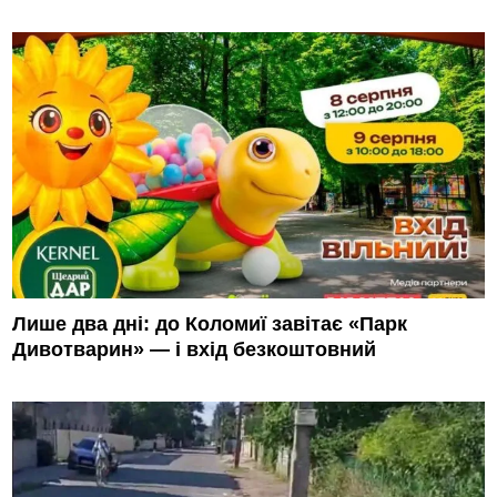
Лише два дні: до Коломиї завітає «Парк
Дивотварин» — і вхід безкоштовний