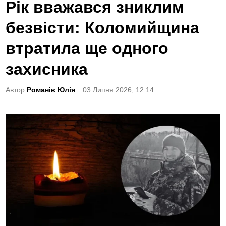
o
Рік вважався зниклим
s
безвісти: Коломийщина
t
e
втратила ще одного
d
захисника
i
n
Автор
Романів Юлія
03 Липня 2026, 12:14