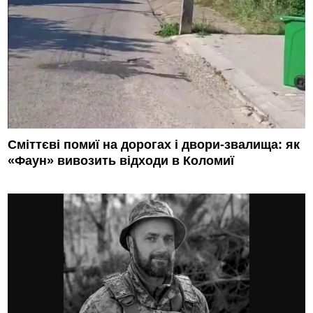
Сміттєві помиї на дорогах і двори-звалища: як
«Фаун» вивозить відходи в Коломиї