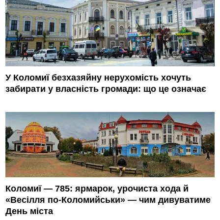
У Коломиї безхазяйну нерухомість хочуть
забирати у власність громади: що це означає
Коломиї — 785: ярмарок, урочиста хода й
«Весілля по-Коломийськи» — чим дивуватиме
День міста