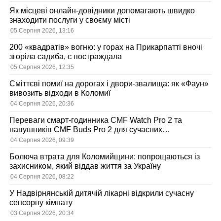
Як місцеві онлайн-довідники допомагають швидко
знаходити послуги у своєму місті
05 Серпня 2026, 13:16
200 «квадратів» вогню: у горах на Прикарпатті вночі
згоріла садиба, є постраждала
05 Серпня 2026, 12:35
Сміттєві помиї на дорогах і двори-звалища: як «Фаун»
вивозить відходи в Коломиї
04 Серпня 2026, 20:36
Переваги смарт-годинника CMF Watch Pro 2 та
навушників CMF Buds Pro 2 для сучасних
користувачів
04 Серпня 2026, 09:39
Болюча втрата для Коломийщини: попрощаються із
захисником, який віддав життя за Україну
04 Серпня 2026, 08:22
У Надвірнянській дитячій лікарні відкрили сучасну
сенсорну кімнату
03 Серпня 2026, 20:34