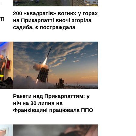
у
200 «квадратів» вогню: у горах
ТП
на Прикарпатті вночі згоріла
садиба, є постраждала
Ракети над Прикарпаттям: у
ніч на 30 липня на
Франківщині працювала ППО