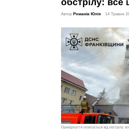
обстрілу: все
t
e
Автор
Романів Юлія
14 Травня 2
d
i
n
Прикарпаття оговтується від обстрілу: в