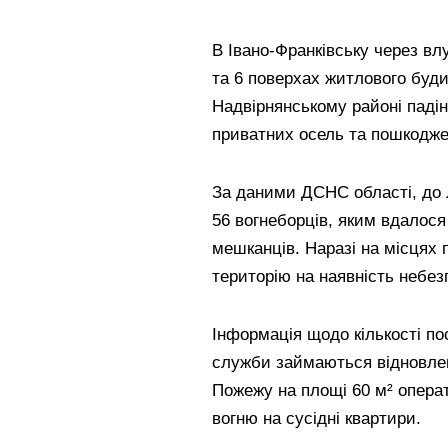
В Івано-Франківську через вл
та 6 поверхах житлового буди
Надвірнянському районі паді
приватних осель та пошкодже
За даними ДСНС області, до л
56 вогнеборців, яким вдалося
мешканців. Наразі на місцях 
територію на наявність небез
Інформація щодо кількості по
служби займаються відновлен
Пожежу на площі 60 м² опера
вогню на сусідні квартири.