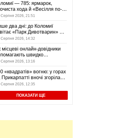
ломиї — 785: ярмарок,
очиста хода й «Весілля по-
оломийськи» — чим
 Серпня 2026, 21:51
вуватиме День міста
ше два дні: до Коломиї
вітає «Парк Дивотварин» — і
ід безкоштовний
 Серпня 2026, 14:32
 місцеві онлайн-довідники
опомагають швидко
аходити послуги у своєму
 Серпня 2026, 13:16
сті
0 «квадратів» вогню: у горах
 Прикарпатті вночі згоріла
диба, є постраждала
 Серпня 2026, 12:35
ПОКАЗАТИ ЩЕ