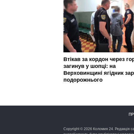
Втікав за кордон через гор
загинув у шопці: на
Верховинщині ягідник зар
подорожнього
ПР
Copyright © 2026 Коломия 24. Редакція са