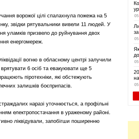
Ко
ур
К
учання ворожої цілі спалахнула пожежа на 5
05
ди
нку, звідки рятувальники вивели 11 людей. У
Ли
за
ння уламків призвело до руйнування двох
вх
05
ння енергомереж.
Як
д
іквідації вогню в обласному центрі залучили
зн
05
мі
 врятувати 6 осіб та евакуювати ще 5
20
працюють піротехніки, які обстежують
на
са
05
печних залишків боєприпасів.
страждалих наразі уточнюється, а профільні
ням електропостачання в ураженому районі.
тивно ліквідували, запобігши поширенню