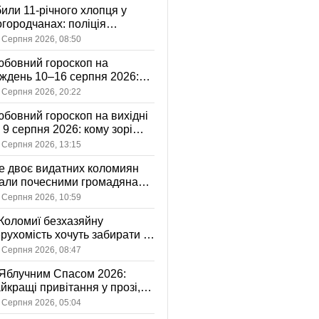
или 11-річного хлопця у
городчанах: поліція
становлює обставини ДТП
 Серпня 2026, 08:50
бовний гороскоп на
ждень 10–16 серпня 2026:
 зорі готують у стосунках
 Серпня 2026, 20:22
жному знаку
бовний гороскоп на вихідні
і 9 серпня 2026: кому зорі
іцяють ніжність, а кому —
 Серпня 2026, 13:15
ажливу розмову
 двоє видатних коломиян
тали почесними громадянами
ста
 Серпня 2026, 10:59
Коломиї безхазяйну
рухомість хочуть забирати у
асність громади: що це
 Серпня 2026, 08:47
начає
Яблучним Спасом 2026:
йкращі привітання у прозі,
ршах та картинках
 Серпня 2026, 05:04