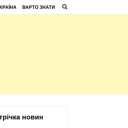
КРАЇНА
ВАРТО ЗНАТИ
трічка новин