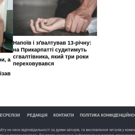
Напоїв і зґвалтував 13-річну:
на Прикарпатті судитимуть
сгвалтівника, який три роки
и, а
переховувався
ізав
ЕСРЕЛІЗИ
РЕДАКЦІЯ
КОНТАКТИ
ПОЛІТИКА КОНФІДЕНЦІЙНО
йту не несе відповідальності за думки авторів, та висловлення читачів у комент