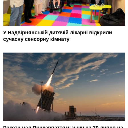
У Надвірнянській дитячій лікарні відкрили
сучасну сенсорну кімнату
Ракети над Прикарпаттям: у ніч на 30 липня на