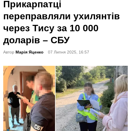
o
Прикарпатці
s
переправляли ухилянтів
t
e
через Тису за 10 000
d
доларів – СБУ
i
n
Автор
Марія Яценко
07 Липня 2025, 16:57