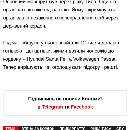
Основний маршрут був через річку Тиса. Один із
організаторів вже під вартою. Йому інкримінують
організацію незаконного переправлення осіб через
державний кордон.
Під час обшуків у нього знайшли 12 тисяч доларів
готівкою і дві автівки, якими возили чоловіків до
кордону – Hyundai Santa Fe та Volkswagen Passat.
Тепер вирішують, чи оголошувати підозру і решті.
Підпишись на новини Коломиї
в
Telegram
та
Facebook
ТЕМИ:
ВТЕЧА ЗА КОРДОН
ПРИКАРПАТТЯ
РІЧКА ТИСА
СБУ