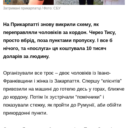
Затримані прикарпатці / Фото: СБУ
На Прикарпатті знову викрили схему, як
переправляли чоловіків за кордон. Через Тису,
просто вбрід, поза пунктами пропуску. І все б
нічого, та «послуга» ця коштувала 10 тисяч
доларів за людину.
Організували все троє – двоє чоловіків із Івано-
Франківщини і жінка із Закарпаття. Спершу “клієнтів”
привозили на машині до готелю десь у горах, ближче
до кордону. Потім їх зустрічали “помічники” і
показували стежку, як пройти до Румунії, аби обійти
прикордонні пункти.