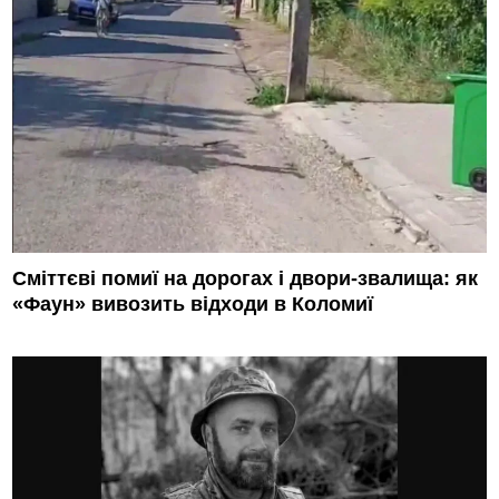
Сміттєві помиї на дорогах і двори-звалища: як
«Фаун» вивозить відходи в Коломиї