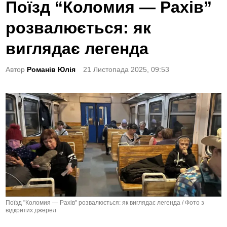
o
Поїзд “Коломия — Рахів”
s
розвалюється: як
t
e
виглядає легенда
d
Автор
Романів Юлія
21 Листопада 2025, 09:53
i
n
Поїзд "Коломия — Рахів" розвалюється: як виглядає легенда / Фото з
відкритих джерел