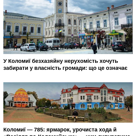
У Коломиї безхазяйну нерухомість хочуть
забирати у власність громади: що це означає
Коломиї — 785: ярмарок, урочиста хода й