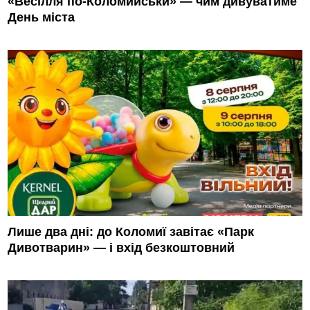
«Весілля по-Коломийськи» — чим дивуватиме
День міста
Лише два дні: до Коломиї завітає «Парк
Дивотварин» — і вхід безкоштовний