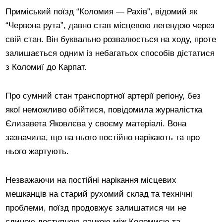
Приміський поїзд “Коломия — Рахів”, відомий як
“Червона рута”, давно став місцевою легендою через
свій стан. Він буквально розвалюється на ходу, проте
залишається одним із небагатьох способів дістатися
з Коломиї до Карпат.
Про сумний стан транспортної артерії регіону, без
якої неможливо обійтися, повідомила журналістка
Єлизавета Яковлєва у своєму матеріалі. Вона
зазначила, що на нього постійно нарікають та про
нього жартують.
Незважаючи на постійні нарікання місцевих
мешканців на старий рухомий склад та технічні
проблеми, поїзд продовжує залишатися чи не
єдиною доступною ланкою між Коломиєю та