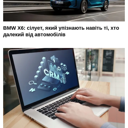
BMW X6: сілует, який упізнають навіть ті, хто
далекий від автомобілів