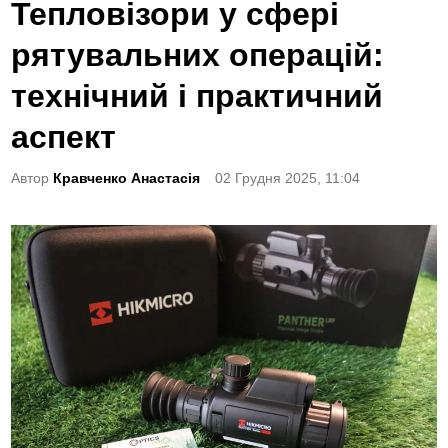
o
Тепловізори у сфері
s
рятувальних операцій:
t
e
технічний і практичний
d
аспект
i
n
Автор
Кравченко Анастасія
02 Грудня 2025, 11:04