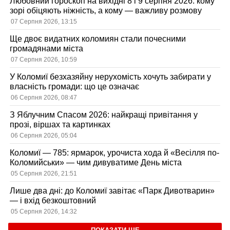
Любовний гороскоп на вихідні 8 і 9 серпня 2026: кому
зорі обіцяють ніжність, а кому — важливу розмову
07 Серпня 2026, 13:15
Ще двоє видатних коломиян стали почесними
громадянами міста
07 Серпня 2026, 10:59
У Коломиї безхазяйну нерухомість хочуть забирати у
власність громади: що це означає
06 Серпня 2026, 08:47
З Яблучним Спасом 2026: найкращі привітання у
прозі, віршах та картинках
06 Серпня 2026, 05:04
Коломиї — 785: ярмарок, урочиста хода й «Весілля по-
Коломийськи» — чим дивуватиме День міста
05 Серпня 2026, 21:51
Лише два дні: до Коломиї завітає «Парк Дивотварин»
— і вхід безкоштовний
05 Серпня 2026, 14:32