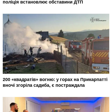
поліція встановлює обставини ДТП
200 «квадратів» вогню: у горах на Прикарпатті
вночі згоріла садиба, є постраждала