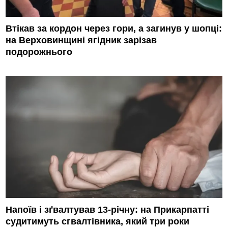
Втікав за кордон через гори, а загинув у шопці:
на Верховинщині ягідник зарізав
подорожнього
Напоїв і зґвалтував 13-річну: на Прикарпатті
судитимуть сгвалтівника, який три роки