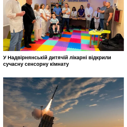
У Надвірнянській дитячій лікарні відкрили
сучасну сенсорну кімнату