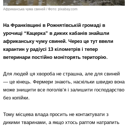
Африканська чума свиней / Фото: pixabay.com
На Франківщині в Рожнятівській громаді в
урочищі “Кацерка” в диких кабанів знайшли
африканську чуму свиней. Через це тут ввели
карантин у радіусі 13 кілометрів і тепер
ветеринари постійно моніторять територію.
Для людей ця хвороба не страшна, але для свиней
— це кінець. Фермери знають, наскільки швидко вона
може знищити все поголів’я і залишити господарство
без копійки.
Тому місцева влада просить не контактувати з
дикими тваринами, а якщо хтось раптом натрапить