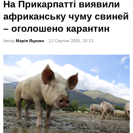
o
На Прикарпатті виявили
s
африканську чуму свиней
t
e
– оголошено карантин
d
Автор
Марія Яценко
12 Серпня 2025, 10:13
i
n