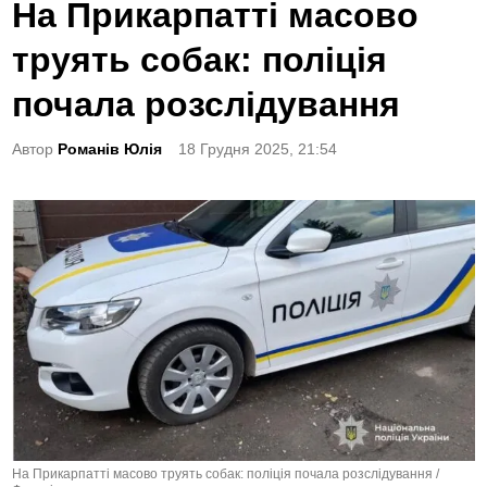
o
На Прикарпатті масово
s
труять собак: поліція
t
e
почала розслідування
d
Автор
Романів Юлія
18 Грудня 2025, 21:54
i
n
На Прикарпатті масово труять собак: поліція почала розслідування /