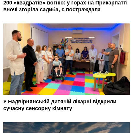
200 «квадратів» вогню: у горах на Прикарпатті
вночі згоріла садиба, є постраждала
У Надвірнянській дитячій лікарні відкрили
сучасну сенсорну кімнату