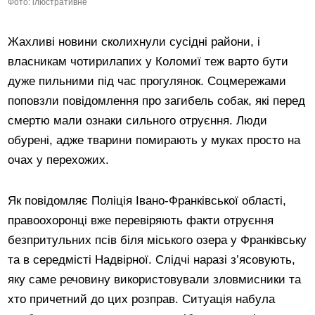
Фото: ілюстративне
Жахливі новини сколихнули сусідні райони, і
власникам чотирилапих у Коломиї теж варто бути
дуже пильними під час прогулянок. Соцмережами
поповзли повідомлення про загибель собак, які перед
смертю мали ознаки сильного отруєння. Люди
обурені, адже тварини помирають у муках просто на
очах у перехожих.
Як повідомляє Поліція Івано-Франківської області,
правоохоронці вже перевіряють факти отруєння
безпритульних псів біля міського озера у Франківську
та в середмісті Надвірної. Слідчі наразі з’ясовують,
яку саме речовину використовували зловмисники та
хто причетний до цих розправ. Ситуація набула