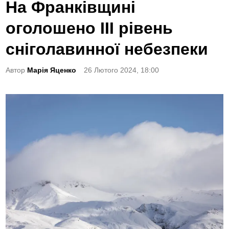
o
На Франківщині
s
оголошено III рівень
t
e
сніголавинної небезпеки
d
Автор
Марія Яценко
26 Лютого 2024, 18:00
i
n