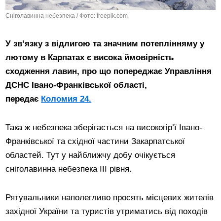
Сніголавинна небезпека / Фото: freepik.com
У зв’язку з відлигою та значним потеплінняму у
лютому в Карпатах є висока ймовірність
сходження лавин, про що попереджає Управління
ДСНС Івано-Франківської області,
передає
Коломия 24.
Така ж небезпека зберігається на високогiр’ї Iвано-
Франкiвської та східної частини Закарпатської
областей. Тут у найближчу добу очікується
снiголавинна небезпека III рiвня.
Рятувальники наполегливо просять місцевих жителів
західної України та туристів утриматись від походів