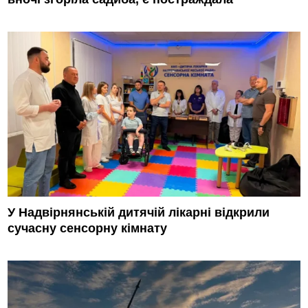
У Надвірнянській дитячій лікарні відкрили
сучасну сенсорну кімнату