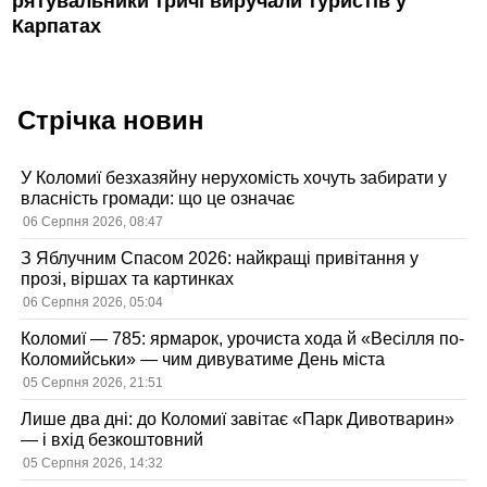
рятувальники тричі виручали туристів у
Карпатах
Стрічка новин
У Коломиї безхазяйну нерухомість хочуть забирати у
власність громади: що це означає
06 Серпня 2026, 08:47
З Яблучним Спасом 2026: найкращі привітання у
прозі, віршах та картинках
06 Серпня 2026, 05:04
Коломиї — 785: ярмарок, урочиста хода й «Весілля по-
Коломийськи» — чим дивуватиме День міста
05 Серпня 2026, 21:51
Лише два дні: до Коломиї завітає «Парк Дивотварин»
— і вхід безкоштовний
05 Серпня 2026, 14:32