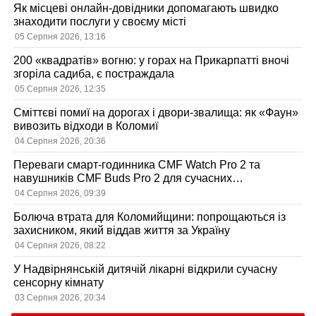
Як місцеві онлайн-довідники допомагають швидко
знаходити послуги у своєму місті
05 Серпня 2026, 13:16
200 «квадратів» вогню: у горах на Прикарпатті вночі
згоріла садиба, є постраждала
05 Серпня 2026, 12:35
Сміттєві помиї на дорогах і двори-звалища: як «Фаун»
вивозить відходи в Коломиї
04 Серпня 2026, 20:36
Переваги смарт-годинника CMF Watch Pro 2 та
навушників CMF Buds Pro 2 для сучасних
користувачів
04 Серпня 2026, 09:39
Болюча втрата для Коломийщини: попрощаються із
захисником, який віддав життя за Україну
04 Серпня 2026, 08:22
У Надвірнянській дитячій лікарні відкрили сучасну
сенсорну кімнату
03 Серпня 2026, 20:34