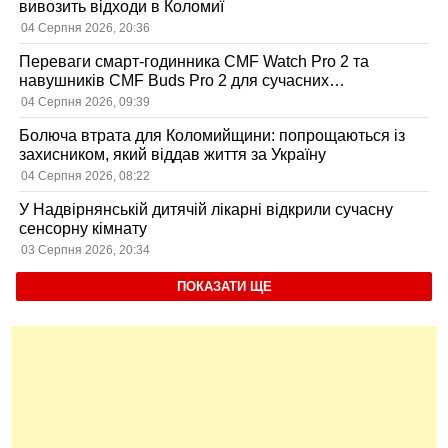
вивозить відходи в Коломиї
04 Серпня 2026, 20:36
Переваги смарт-годинника CMF Watch Pro 2 та
навушників CMF Buds Pro 2 для сучасних
користувачів
04 Серпня 2026, 09:39
Болюча втрата для Коломийщини: попрощаються із
захисником, який віддав життя за Україну
04 Серпня 2026, 08:22
У Надвірнянській дитячій лікарні відкрили сучасну
сенсорну кімнату
03 Серпня 2026, 20:34
ПОКАЗАТИ ЩЕ