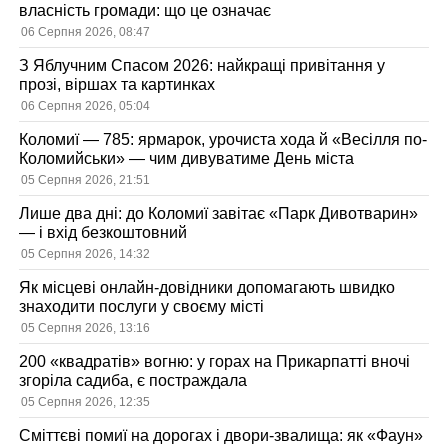
власність громади: що це означає
06 Серпня 2026, 08:47
З Яблучним Спасом 2026: найкращі привітання у
прозі, віршах та картинках
06 Серпня 2026, 05:04
Коломиї — 785: ярмарок, урочиста хода й «Весілля по-
Коломийськи» — чим дивуватиме День міста
05 Серпня 2026, 21:51
Лише два дні: до Коломиї завітає «Парк Дивотварин»
— і вхід безкоштовний
05 Серпня 2026, 14:32
Як місцеві онлайн-довідники допомагають швидко
знаходити послуги у своєму місті
05 Серпня 2026, 13:16
200 «квадратів» вогню: у горах на Прикарпатті вночі
згоріла садиба, є постраждала
05 Серпня 2026, 12:35
Сміттєві помиї на дорогах і двори-звалища: як «Фаун»