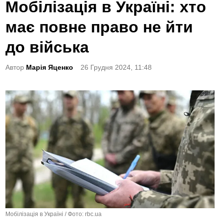
o
Мобілізація в Україні: хто
s
має повне право не йти
t
e
до війська
d
Автор
Марія Яценко
26 Грудня 2024, 11:48
i
n
Мобілізація в Україні / Фото: rbc.ua